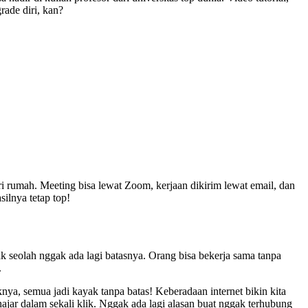
rade diri, kan?
ari rumah. Meeting bisa lewat Zoom, kerjaan dikirim lewat email, dan
silnya tetap top!
seolah nggak ada lagi batasnya. Orang bisa bekerja sama tanpa
.
knya, semua jadi kayak tanpa batas! Keberadaan internet bikin kita
jar dalam sekali klik. Nggak ada lagi alasan buat nggak terhubung