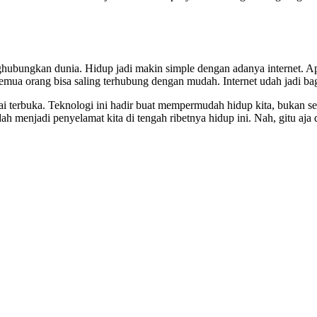
nghubungkan dunia. Hidup jadi makin simple dengan adanya internet. Ap
semua orang bisa saling terhubung dengan mudah. Internet udah jadi ba
i terbuka. Teknologi ini hadir buat mempermudah hidup kita, bukan seb
menjadi penyelamat kita di tengah ribetnya hidup ini. Nah, gitu aja deh