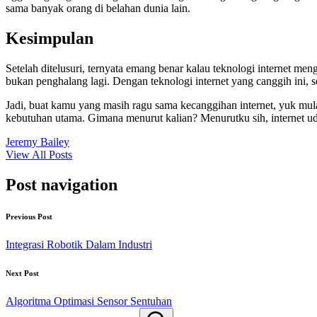
sama banyak orang di belahan dunia lain.
Kesimpulan
Setelah ditelusuri, ternyata emang benar kalau teknologi internet me
bukan penghalang lagi. Dengan teknologi internet yang canggih ini, 
Jadi, buat kamu yang masih ragu sama kecanggihan internet, yuk mula
kebutuhan utama. Gimana menurut kalian? Menurutku sih, internet udah 
Jeremy Bailey
View All Posts
Post navigation
Previous Post
Integrasi Robotik Dalam Industri
Next Post
Algoritma Optimasi Sensor Sentuhan