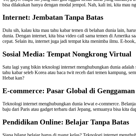
bisa dilakukan hanya dengan modal jempol. Nah, kali ini, kita mau n
Internet: Jembatan Tanpa Batas
Dulu sih, kalau kita mau tahu kabar temen di belahan dunia lain, har
dunia. Dengan internet, kita bisa video call sama temen di Amerika s
cepat. Selain itu, internet juga jadi tempat kita menimba ilmu. E-book
Sosial Media: Tempat Nongkrong Virtual
Satu lagi yang bikin teknologi internet menghubungkan dunia adalah 
tahu kabar seleb Korea atau baca twit receh dari temen kampung, semua
Hebat kan?
E-commerce: Pasar Global di Genggaman
Teknologi internet menghubungkan dunia lewat e-commerce. Belanja jad
baju dari Paris atau gadget terbaru dari Jepang, semuanya bisa kita d
Pendidikan Online: Belajar Tanpa Batas
Siapa bilang belajar harus di ruang kelas? Teknologi internet menghub