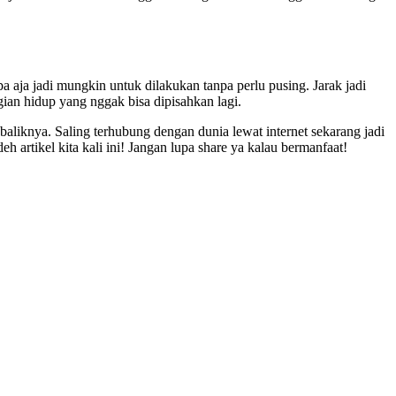
a aja jadi mungkin untuk dilakukan tanpa perlu pusing. Jarak jadi
gian hidup yang nggak bisa dipisahkan lagi.
aliknya. Saling terhubung dengan dunia lewat internet sekarang jadi
 artikel kita kali ini! Jangan lupa share ya kalau bermanfaat!