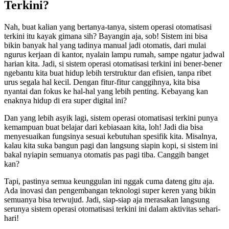
Terkini?
Nah, buat kalian yang bertanya-tanya, sistem operasi otomatisasi
terkini itu kayak gimana sih? Bayangin aja, sob! Sistem ini bisa
bikin banyak hal yang tadinya manual jadi otomatis, dari mulai
ngurus kerjaan di kantor, nyalain lampu rumah, sampe ngatur jadwal
harian kita. Jadi, si sistem operasi otomatisasi terkini ini bener-bener
ngebantu kita buat hidup lebih terstruktur dan efisien, tanpa ribet
urus segala hal kecil. Dengan fitur-fitur canggihnya, kita bisa
nyantai dan fokus ke hal-hal yang lebih penting. Kebayang kan
enaknya hidup di era super digital ini?
Dan yang lebih asyik lagi, sistem operasi otomatisasi terkini punya
kemampuan buat belajar dari kebiasaan kita, loh! Jadi dia bisa
menyesuaikan fungsinya sesuai kebutuhan spesifik kita. Misalnya,
kalau kita suka bangun pagi dan langsung siapin kopi, si sistem ini
bakal nyiapin semuanya otomatis pas pagi tiba. Canggih banget
kan?
Tapi, pastinya semua keunggulan ini nggak cuma dateng gitu aja.
Ada inovasi dan pengembangan teknologi super keren yang bikin
semuanya bisa terwujud. Jadi, siap-siap aja merasakan langsung
serunya sistem operasi otomatisasi terkini ini dalam aktivitas sehari-
hari!