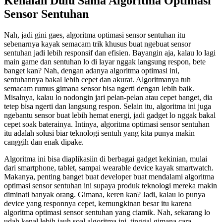
Kenalan Dulu Sama Algoritma Optimasi
Sensor Sentuhan
Nah, jadi gini gaes, algoritma optimasi sensor sentuhan itu
sebenarnya kayak semacam trik khusus buat ngebuat sensor
sentuhan jadi lebih responsif dan efisien. Bayangin aja, kalau lo lagi
main game dan sentuhan lo di layar nggak langsung respon, bete
banget kan? Nah, dengan adanya algoritma optimasi ini,
sentuhannya bakal lebih cepet dan akurat. Algoritmanya tuh
semacam rumus gimana sensor bisa ngerti dengan lebih baik.
Misalnya, kalau lo nodongin jari pelan-pelan atau cepet banget, dia
tetep bisa ngerti dan langsung respon. Selain itu, algoritma ini juga
ngebantu sensor buat lebih hemat energi, jadi gadget lo nggak bakal
cepet soak baterainya. Intinya, algoritma optimasi sensor sentuhan
itu adalah solusi biar teknologi sentuh yang kita punya makin
canggih dan enak dipake.
Algoritma ini bisa diaplikasiin di berbagai gadget kekinian, mulai
dari smartphone, tablet, sampai wearable device kayak smartwatch.
Makanya, penting banget buat developer buat mendalami algoritma
optimasi sensor sentuhan ini supaya produk teknologi mereka makin
diminati banyak orang. Gimana, keren kan? Jadi, kalau lo punya
device yang responnya cepet, kemungkinan besar itu karena
algoritma optimasi sensor sentuhan yang ciamik. Nah, sekarang lo
udah kenal lebih jauh soal algoritma ini, tinggal gimana cara