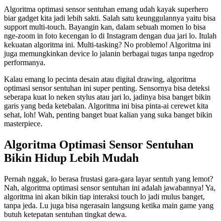
Algoritma optimasi sensor sentuhan emang udah kayak superhero
biar gadget kita jadi lebih sakti. Salah satu keunggulannya yaitu bisa
support multi-touch. Bayangin kan, dalam sebuah momen lo bisa
nge-zoom in foto kecengan lo di Instagram dengan dua jari lo. Itulah
kekuatan algoritma ini. Multi-tasking? No problemo! Algoritma ini
juga memungkinkan device lo jalanin berbagai tugas tanpa ngedrop
performanya.
Kalau emang lo pecinta desain atau digital drawing, algoritma
optimasi sensor sentuhan ini super penting. Sensornya bisa deteksi
seberapa kuat lo neken stylus atau jari lo, jadinya bisa banget bikin
garis yang beda ketebalan. Algoritma ini bisa pinta-ai cerewet kita
sehat, loh! Wah, penting banget buat kalian yang suka banget bikin
masterpiece.
Algoritma Optimasi Sensor Sentuhan
Bikin Hidup Lebih Mudah
Pernah nggak, lo berasa frustasi gara-gara layar sentuh yang lemot?
Nah, algoritma optimasi sensor sentuhan ini adalah jawabannya! Ya,
algoritma ini akan bikin tiap interaksi touch lo jadi mulus banget,
tanpa jeda. Lu juga bisa ngerasain langsung ketika main game yang
butuh ketepatan sentuhan tingkat dewa.