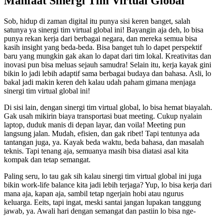
Manfaat Sinergi Tim Virtual Global
Sob, hidup di zaman digital itu punya sisi keren banget, salah
satunya ya sinergi tim virtual global ini! Bayangin aja deh, lo bisa
punya rekan kerja dari berbagai negara, dan mereka semua bisa
kasih insight yang beda-beda. Bisa banget tuh lo dapet perspektif
baru yang mungkin gak akan lo dapat dari tim lokal. Kreativitas dan
inovasi pun bisa meluas sejauh samudra! Selain itu, kerja kayak gini
bikin lo jadi lebih adaptif sama berbagai budaya dan bahasa. Asli, lo
bakal jadi makin keren deh kalau udah paham gimana menjaga
sinergi tim virtual global ini!
Di sisi lain, dengan sinergi tim virtual global, lo bisa hemat biayalah.
Gak usah mikirin biaya transportasi buat meeting. Cukup nyalain
laptop, duduk manis di depan layar, dan voila! Meeting pun
langsung jalan. Mudah, efisien, dan gak ribet! Tapi tentunya ada
tantangan juga, ya. Kayak beda waktu, beda bahasa, dan masalah
teknis. Tapi tenang aja, semuanya masih bisa diatasi asal kita
kompak dan tetap semangat.
Paling seru, lo tau gak sih kalau sinergi tim virtual global ini juga
bikin work-life balance kita jadi lebih terjaga? Yup, lo bisa kerja dari
mana aja, kapan aja, sambil tetap ngerjain hobi atau ngurus
keluarga. Eeits, tapi ingat, meski santai jangan lupakan tanggung
jawab, ya. Awali hari dengan semangat dan pastiin lo bisa nge-