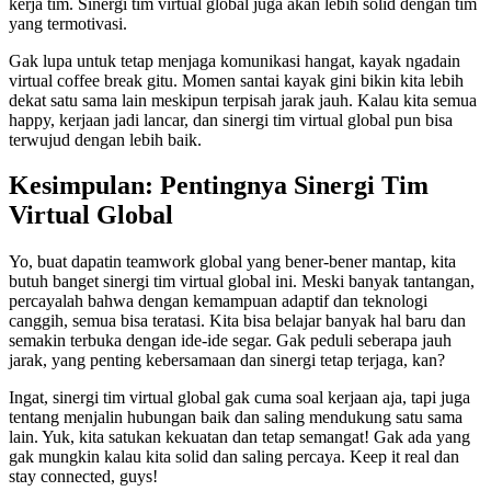
kerja tim. Sinergi tim virtual global juga akan lebih solid dengan tim
yang termotivasi.
Gak lupa untuk tetap menjaga komunikasi hangat, kayak ngadain
virtual coffee break gitu. Momen santai kayak gini bikin kita lebih
dekat satu sama lain meskipun terpisah jarak jauh. Kalau kita semua
happy, kerjaan jadi lancar, dan sinergi tim virtual global pun bisa
terwujud dengan lebih baik.
Kesimpulan: Pentingnya Sinergi Tim
Virtual Global
Yo, buat dapatin teamwork global yang bener-bener mantap, kita
butuh banget sinergi tim virtual global ini. Meski banyak tantangan,
percayalah bahwa dengan kemampuan adaptif dan teknologi
canggih, semua bisa teratasi. Kita bisa belajar banyak hal baru dan
semakin terbuka dengan ide-ide segar. Gak peduli seberapa jauh
jarak, yang penting kebersamaan dan sinergi tetap terjaga, kan?
Ingat, sinergi tim virtual global gak cuma soal kerjaan aja, tapi juga
tentang menjalin hubungan baik dan saling mendukung satu sama
lain. Yuk, kita satukan kekuatan dan tetap semangat! Gak ada yang
gak mungkin kalau kita solid dan saling percaya. Keep it real dan
stay connected, guys!