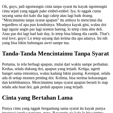
Ok, guys, jadi ngomongin cinta tanpa syarat itu kayak ngomongin
cinta sejati yang nggak pake embel-embel. Iya, lo nggak cuma
sayang sama doi kalo dia lagi cakep atau lagi baik doang.
“Mencintaimu tanpa syarat apapun” itu artinya lo mencintai dia
regardless of apa pun kondisinya. Misalnya kayak gini, walau doi
lagi ngusir angin pas lagi nonton bareng, lo tetep cinta abis deh.
Atau pas doi lagi bad hair day, lo tetep bisa bilang dia cantik. That’s
real love, guys! Lo tetep sayang dan terima dia apa adanya. Ini nih
yang bisa bikin hubungan awet sampe tua.
Tanda-Tanda Mencintaimu Tanpa Syarat
Pertama, lo rela berbagi apapun, mulai dari waktu sampe perhatian.
Kedua, selalu dukung doi, apapun yang terjadi. Ketiga, ngerti
banget sama emosinya, walau kadang bikin pusing. Keempat, selalu
ada di setiap momen penting doi. Kelima, bisa nerima kekurangan
dan kelebihannya. Mencintaimu tanpa syarat apapun berarti lo siap
selalu ada buat doi, gak peduli apapun yang terjadi.
Cinta yang Bertahan Lama
Punya cinta yang nggak bergantung sama syarat itu kayak punya
investasi jangka panjang, guys. Bayangin aja kalo lo bisa terima