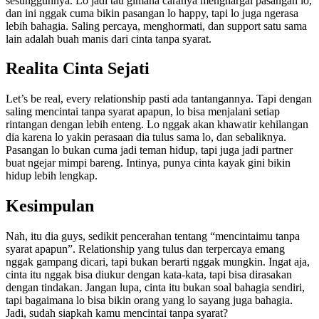
sesungguhnya. Lo jadi tau gimana caranya menghargai pasangan lo,
dan ini nggak cuma bikin pasangan lo happy, tapi lo juga ngerasa
lebih bahagia. Saling percaya, menghormati, dan support satu sama
lain adalah buah manis dari cinta tanpa syarat.
Realita Cinta Sejati
Let’s be real, every relationship pasti ada tantangannya. Tapi dengan
saling mencintai tanpa syarat apapun, lo bisa menjalani setiap
rintangan dengan lebih enteng. Lo nggak akan khawatir kehilangan
dia karena lo yakin perasaan dia tulus sama lo, dan sebaliknya.
Pasangan lo bukan cuma jadi teman hidup, tapi juga jadi partner
buat ngejar mimpi bareng. Intinya, punya cinta kayak gini bikin
hidup lebih lengkap.
Kesimpulan
Nah, itu dia guys, sedikit pencerahan tentang “mencintaimu tanpa
syarat apapun”. Relationship yang tulus dan terpercaya emang
nggak gampang dicari, tapi bukan berarti nggak mungkin. Ingat aja,
cinta itu nggak bisa diukur dengan kata-kata, tapi bisa dirasakan
dengan tindakan. Jangan lupa, cinta itu bukan soal bahagia sendiri,
tapi bagaimana lo bisa bikin orang yang lo sayang juga bahagia.
Jadi, sudah siapkah kamu mencintai tanpa syarat?