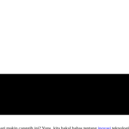
ri makin canggih ini? Yups, kita bakal bahas tentang
inovasi
teknologi