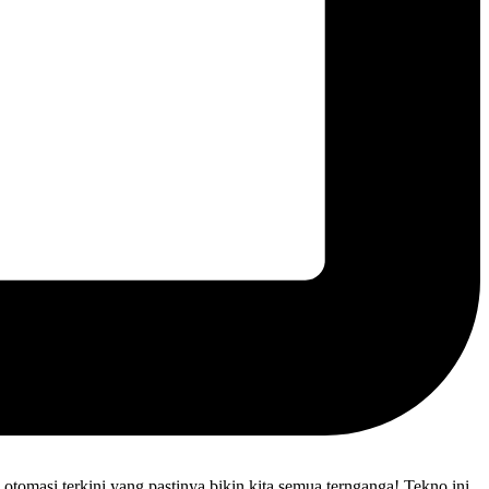
 otomasi terkini yang pastinya bikin kita semua ternganga! Tekno ini