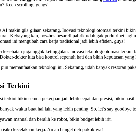
n? Keep scrolling, gengs!
s AI makin gila-gilaan sekarang. Inovasi teknologi otomasi terkini biki
n akurat. Kebayang kan, bos-bos besar di pabrik udah gak perlu ribet l
masi ini mengubah cara kerja tradisional jadi lebih efisien, guys!
kesehatan juga nggak ketinggalan. Inovasi teknologi otomasi terkini bi
Dokter-dokter kita bisa kontrol sepenuh hati dan bikin keputusan yang 
an pun memanfaatkan teknologi ini. Sekarang, udah banyak restoran paka
i Terkini
 terkini bikin semua pekerjaan jadi lebih cepat dan presisi, bikin hasil
anyak waktu buat hal lain yang lebih penting. So, let’s say goodbye to 
awan manual dan beralih ke robot, bikin budget lebih irit.
in risiko kecelakaan kerja. Aman banget deh pokoknya!