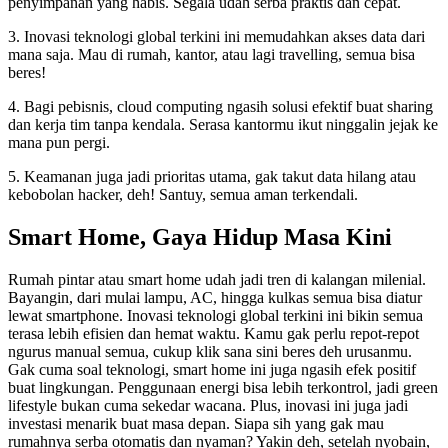
penyimpanan yang habis. Segala udah serba praktis dan cepat.
3. Inovasi teknologi global terkini ini memudahkan akses data dari
mana saja. Mau di rumah, kantor, atau lagi travelling, semua bisa
beres!
4. Bagi pebisnis, cloud computing ngasih solusi efektif buat sharing
dan kerja tim tanpa kendala. Serasa kantormu ikut ninggalin jejak ke
mana pun pergi.
5. Keamanan juga jadi prioritas utama, gak takut data hilang atau
kebobolan hacker, deh! Santuy, semua aman terkendali.
Smart Home, Gaya Hidup Masa Kini
Rumah pintar atau smart home udah jadi tren di kalangan milenial.
Bayangin, dari mulai lampu, AC, hingga kulkas semua bisa diatur
lewat smartphone. Inovasi teknologi global terkini ini bikin semua
terasa lebih efisien dan hemat waktu. Kamu gak perlu repot-repot
ngurus manual semua, cukup klik sana sini beres deh urusanmu.
Gak cuma soal teknologi, smart home ini juga ngasih efek positif
buat lingkungan. Penggunaan energi bisa lebih terkontrol, jadi green
lifestyle bukan cuma sekedar wacana. Plus, inovasi ini juga jadi
investasi menarik buat masa depan. Siapa sih yang gak mau
rumahnya serba otomatis dan nyaman? Yakin deh, setelah nyobain,