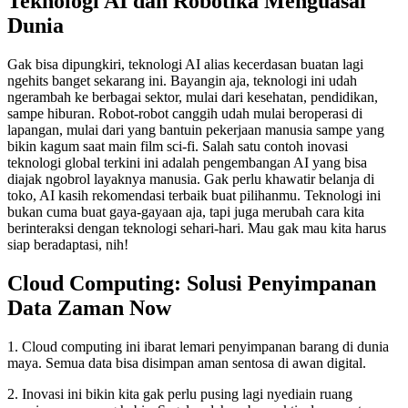
Teknologi AI dan Robotika Menguasai
Dunia
Gak bisa dipungkiri, teknologi AI alias kecerdasan buatan lagi
ngehits banget sekarang ini. Bayangin aja, teknologi ini udah
ngerambah ke berbagai sektor, mulai dari kesehatan, pendidikan,
sampe hiburan. Robot-robot canggih udah mulai beroperasi di
lapangan, mulai dari yang bantuin pekerjaan manusia sampe yang
bikin kagum saat main film sci-fi. Salah satu contoh inovasi
teknologi global terkini ini adalah pengembangan AI yang bisa
diajak ngobrol layaknya manusia. Gak perlu khawatir belanja di
toko, AI kasih rekomendasi terbaik buat pilihanmu. Teknologi ini
bukan cuma buat gaya-gayaan aja, tapi juga merubah cara kita
berinteraksi dengan teknologi sehari-hari. Mau gak mau kita harus
siap beradaptasi, nih!
Cloud Computing: Solusi Penyimpanan
Data Zaman Now
1. Cloud computing ini ibarat lemari penyimpanan barang di dunia
maya. Semua data bisa disimpan aman sentosa di awan digital.
2. Inovasi ini bikin kita gak perlu pusing lagi nyediain ruang