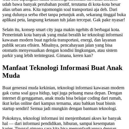
udah bawa banyak perubahan positif, terutama di kota-kota besar
alias urban area. Kita ngomongin soal transportasi aja deh. Dari
yang dulunya serba ribet tanpa petunjuk arah, sekarang tinggal buka
aplikasi peta, langsung ketauan tuh jalan tercepat. Gak pake nyasar!
Selain itu, konsep smart city juga makin ngehits di berbagai kota.
Pemerintah kota banyak yang mulai beralih ke teknologi informasi
kawasan modern buat ngelola transportasi, energi, dan layanan
publik secara efisien. Misalnya, pencahayaan jalan yang bisa
otomatis menyesuaikan dengan kondisi lingkungan, atau sistem
parkir yang lebih terintegrasi. Gimana, keren kan?
Manfaat Teknologi Informasi Buat Anak
Muda
Buat generasi muda kekinian, teknologi informasi kawasan modern
gak cuma soal gaya hidup, tapi juga peluang masa depan. Dengan
internet di genggaman, anak muda bisa belajar coding dari rumah,
ikut kelas online dari kampus ternama, atau bahkan buat bisnis
startup sendiri! Semua jadi mungkin dengan bantuan teknologi.
Pokoknya, teknologi informasi ini menjembatani akses ke banyak
hal — dari informasi pendidikan, hiburan, sampai kesempatan
karier. Tinggal gimana cara kita bisa memanfaatkannya dengan