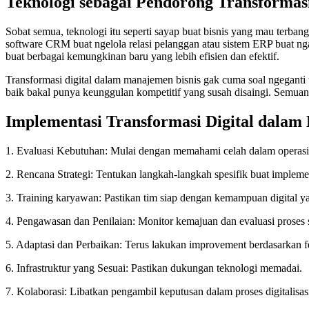
Teknologi sebagai Pendorong Transformasi
Sobat semua, teknologi itu seperti sayap buat bisnis yang mau terba
software CRM buat ngelola relasi pelanggan atau sistem ERP buat ngat
buat berbagai kemungkinan baru yang lebih efisien dan efektif.
Transformasi digital dalam manajemen bisnis gak cuma soal ngeganti 
baik bakal punya keunggulan kompetitif yang susah disaingi. Semuanya
Implementasi Transformasi Digital dalam 
1. Evaluasi Kebutuhan: Mulai dengan memahami celah dalam operasi s
2. Rencana Strategi: Tentukan langkah-langkah spesifik buat implement
3. Training karyawan: Pastikan tim siap dengan kemampuan digital y
4. Pengawasan dan Penilaian: Monitor kemajuan dan evaluasi proses s
5. Adaptasi dan Perbaikan: Terus lakukan improvement berdasarkan 
6. Infrastruktur yang Sesuai: Pastikan dukungan teknologi memadai.
7. Kolaborasi: Libatkan pengambil keputusan dalam proses digitalisas