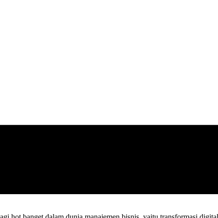
lagi hot banget dalam dunia manajemen bisnis, yaitu transformasi digita