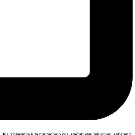
l. Kalo biasanya kita ngomongin soal startup atau teknologi, sekarang