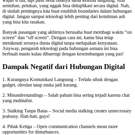
wajah si dia, tapi pasti beda rasanya sama ketemu langsung. Ada
sentuhan, pelukan, yang nggak bisa diduplikasi secara digital. Nah,
di sinilah pentingnya kita buat establish boundaries dalam hubungan
digital. Jangan sampai teknologi lebih penting dari keintiman asli
yang bisa kita rasakan.
Banyak pasangan yang akhirnya berusaha buat membagi waktu “on
screen” dan “off screen”. Dengan cara ini, kamu bisa tetap
menikmati serunya dunia digital tanpa melupakan kenyataan.
Anyway, pengaruh teknologi pada hubungan asmara ini bisa
berbuah manis kalau dibarengi dengan keseimbangan yang pas!
Dampak Negatif dari Hubungan Digital
1. Kurangnya Komunikasi Langsung – Terlalu sibuk dengan
gadget, obrolan tatap muka jadi kurang.
2. Misunderstandings – Salah paham bisa sering terjadi karena chat
yang multitafsir.
3. Stalking Tanpa Batas – Social media stalking creates unnecessary
jealousy. Hati-hati, guys!
4. Pihak Ketiga – Open communication channels mean more
opportunities for disturbances.