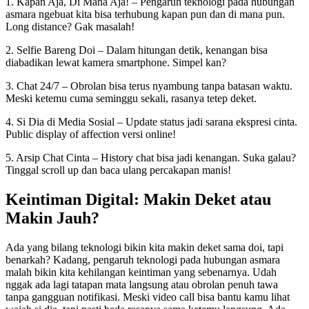
1. Kapan Aja, Di Mana Aja! – Pengaruh teknologi pada hubungan
asmara ngebuat kita bisa terhubung kapan pun dan di mana pun.
Long distance? Gak masalah!
2. Selfie Bareng Doi – Dalam hitungan detik, kenangan bisa
diabadikan lewat kamera smartphone. Simpel kan?
3. Chat 24/7 – Obrolan bisa terus nyambung tanpa batasan waktu.
Meski ketemu cuma seminggu sekali, rasanya tetep deket.
4. Si Dia di Media Sosial – Update status jadi sarana ekspresi cinta.
Public display of affection versi online!
5. Arsip Chat Cinta – History chat bisa jadi kenangan. Suka galau?
Tinggal scroll up dan baca ulang percakapan manis!
Keintiman Digital: Makin Deket atau
Makin Jauh?
Ada yang bilang teknologi bikin kita makin deket sama doi, tapi
benarkah? Kadang, pengaruh teknologi pada hubungan asmara
malah bikin kita kehilangan keintiman yang sebenarnya. Udah
nggak ada lagi tatapan mata langsung atau obrolan penuh tawa
tanpa gangguan notifikasi. Meski video call bisa bantu kamu lihat