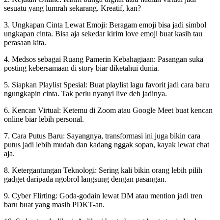
sesuatu yang lumrah sekarang. Kreatif, kan?
3. Ungkapan Cinta Lewat Emoji: Beragam emoji bisa jadi simbol
ungkapan cinta. Bisa aja sekedar kirim love emoji buat kasih tau
perasaan kita.
4. Medsos sebagai Ruang Pamerin Kebahagiaan: Pasangan suka
posting kebersamaan di story biar diketahui dunia.
5. Siapkan Playlist Spesial: Buat playlist lagu favorit jadi cara baru
ngungkapin cinta. Tak perlu nyanyi live deh jadinya.
6. Kencan Virtual: Ketemu di Zoom atau Google Meet buat kencan
online biar lebih personal.
7. Cara Putus Baru: Sayangnya, transformasi ini juga bikin cara
putus jadi lebih mudah dan kadang nggak sopan, kayak lewat chat
aja.
8. Ketergantungan Teknologi: Sering kali bikin orang lebih pilih
gadget daripada ngobrol langsung dengan pasangan.
9. Cyber Flirting: Goda-godain lewat DM atau mention jadi tren
baru buat yang masih PDKT-an.