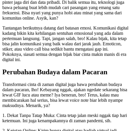
pinter jaga diri dan data pribadi. Di balik semua itu, teknologi juga
bawa peluang buat lebih mudah cari pasangan yang emang satu
frekuensi. Bisa nyari yang punya hobi atau minat yang sama dari
komunitas online. Asyik, kan?
Tantangan berikutnya datang dari batasan emosi. Komunikasi digital
kadang bikin kita kehilangan sentuhan emosional yang ada dalam
pertemuan langsung. Tapi, jangan salah, bro! Kalau bijak, kita tetap
bisa jalin komunikasi yang baik walau dari jarak jauh. Emoticon,
stiker, atau video call bisa sedikit bantu mengatasi gap ini.
Pokoknya, siasati semua dengan bijak biar cinta makin manis di era
digital ini.
Perubahan Budaya dalam Pacaran
Transformasi cinta di zaman digital juga bawa perubahan budaya
dalam pacaran, lho! Kebayang nggak, ajakan ngedate sekarang bisa
lewat GIF lucu atau meme? Iya beneran, bro! Terus, kalau mau
membicarakan hal serius, bisa lewat voice note biar lebih nyampe
maksudnya. Menarik, ya?
1. Dekat Tanpa Tatap Muka: Cinta tetap jalan meski nggak tiap hari
ketemuan. Ini juga kenampakannya di zaman pandemi, sih.
2. Kejutan Online: Kirim bunga digital atau hadiah virtual jadi