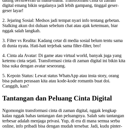
dating bersliweran di mana-mana. Transformasi cinta di zaman
digital emang bikin segalanya jadi lebih gampang, tinggal geser-
geser layar!
2. Jejaring Sosial: Medsos jadi tempat nyari info tentang gebetan.
Stalking akun doi duluan sebelum chat atau ajak ketemuan, biar
nggak salah langkah.
3. Filter vs Realita: Kadang cetar di media sosial belum tentu sama
di dunia nyata. Hati-hati terjebak sama filter-filter, bro!
4. Cinta ala Avatar: Di game atau virtual world, banyak juga yang
ketemu cinta sejati. Transformasi cinta di zaman digital ini bikin kita
bisa suka dengan avatar seseorang.
5. Kepoin Status: Lewat status WhatsApp atau insta story, orang
bisa paham perasaan kita atau kode-kode romantis buat doi.
Canggih, kan?
Tantangan dan Peluang Cinta Digital
Ngomongin transformasi cinta di zaman digital, nggak lengkap
kalau nggak bahas tantangan dan peluangnya. Salah satu tantangan
terbesar adalah menjaga privasi. Yup, di era di mana semua serba
online, info pribadi bisa dengan mudah tersebar. Jadi, kudu pinter-