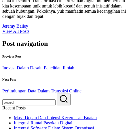
cinta itu sendiri. Transformasi cinta di zaman digital ini memberikan
kita kesempatan unik untuk lebih kreatif dan penuh inisiatif dalam
sebuah hubungan. Pokoknya, yuk manfaatin semua kecanggihan ini
dengan bijak dan tepat!
Jeremy Bailey
View All Posts
Post navigation
Previous Post
Inovasi Dalam Desain Penelitian Ilmiah
Next Post
Perlindungan Data Dalam Transaksi Online
Recent Posts
Masa Depan Dan Potensi Kecerdasan Buatan
Integrasi Rantai Pasokan Digital
Integrasi Software Dalam Sistem Organisasi