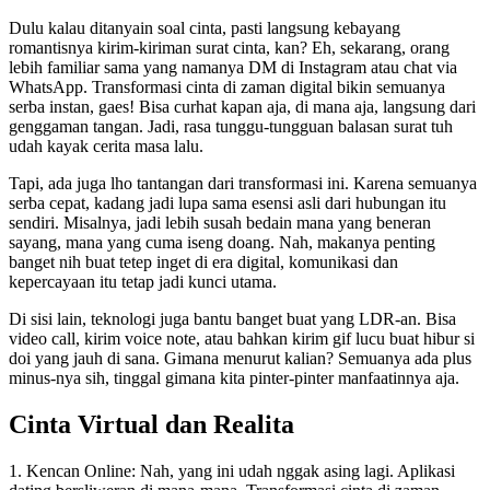
Dulu kalau ditanyain soal cinta, pasti langsung kebayang
romantisnya kirim-kiriman surat cinta, kan? Eh, sekarang, orang
lebih familiar sama yang namanya DM di Instagram atau chat via
WhatsApp. Transformasi cinta di zaman digital bikin semuanya
serba instan, gaes! Bisa curhat kapan aja, di mana aja, langsung dari
genggaman tangan. Jadi, rasa tunggu-tungguan balasan surat tuh
udah kayak cerita masa lalu.
Tapi, ada juga lho tantangan dari transformasi ini. Karena semuanya
serba cepat, kadang jadi lupa sama esensi asli dari hubungan itu
sendiri. Misalnya, jadi lebih susah bedain mana yang beneran
sayang, mana yang cuma iseng doang. Nah, makanya penting
banget nih buat tetep inget di era digital, komunikasi dan
kepercayaan itu tetap jadi kunci utama.
Di sisi lain, teknologi juga bantu banget buat yang LDR-an. Bisa
video call, kirim voice note, atau bahkan kirim gif lucu buat hibur si
doi yang jauh di sana. Gimana menurut kalian? Semuanya ada plus
minus-nya sih, tinggal gimana kita pinter-pinter manfaatinnya aja.
Cinta Virtual dan Realita
1. Kencan Online: Nah, yang ini udah nggak asing lagi. Aplikasi