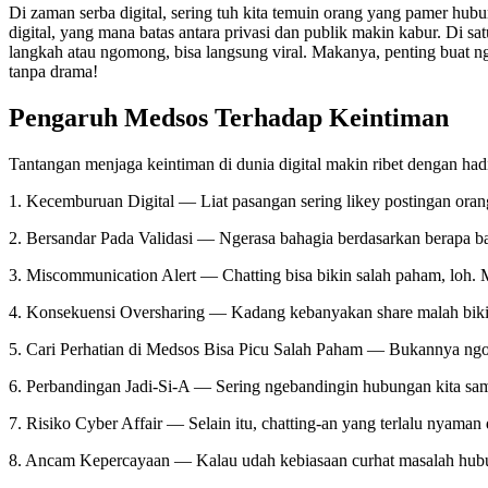
Di zaman serba digital, sering tuh kita temuin orang yang pamer hub
digital, yang mana batas antara privasi dan publik makin kabur. Di satu
langkah atau ngomong, bisa langsung viral. Makanya, penting buat n
tanpa drama!
Pengaruh Medsos Terhadap Keintiman
Tantangan menjaga keintiman di dunia digital makin ribet dengan had
1. Kecemburuan Digital — Liat pasangan sering likey postingan orang
2. Bersandar Pada Validasi — Ngerasa bahagia berdasarkan berapa b
3. Miscommunication Alert — Chatting bisa bikin salah paham, loh. 
4. Konsekuensi Oversharing — Kadang kebanyakan share malah bikin
5. Cari Perhatian di Medsos Bisa Picu Salah Paham — Bukannya ngobr
6. Perbandingan Jadi-Si-A — Sering ngebandingin hubungan kita sama 
7. Risiko Cyber Affair — Selain itu, chatting-an yang terlalu nyama
8. Ancam Kepercayaan — Kalau udah kebiasaan curhat masalah hubun