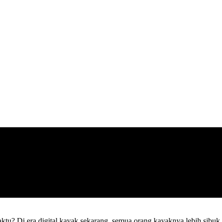
ktu? Di era digital kayak sekarang, semua orang kayaknya lebih sibuk 