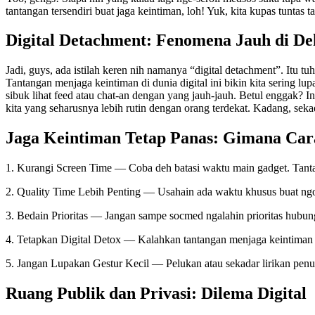
tantangan tersendiri buat jaga keintiman, loh! Yuk, kita kupas tuntas 
Digital Detachment: Fenomena Jauh di De
Jadi, guys, ada istilah keren nih namanya “digital detachment”. Itu 
Tantangan menjaga keintiman di dunia digital ini bikin kita sering lu
sibuk lihat feed atau chat-an dengan yang jauh-jauh. Betul enggak? I
kita yang seharusnya lebih rutin dengan orang terdekat. Kadang, sekada
Jaga Keintiman Tetap Panas: Gimana Ca
1. Kurangi Screen Time — Coba deh batasi waktu main gadget. Tantang
2. Quality Time Lebih Penting — Usahain ada waktu khusus buat ngobro
3. Bedain Prioritas — Jangan sampe socmed ngalahin prioritas hubun
4. Tetapkan Digital Detox — Kalahkan tantangan menjaga keintiman di
5. Jangan Lupakan Gestur Kecil — Pelukan atau sekadar lirikan penuh
Ruang Publik dan Privasi: Dilema Digital