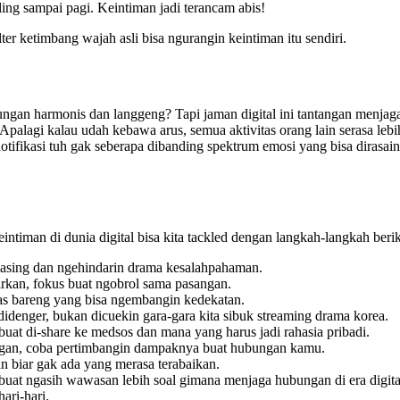
ing sampai pagi. Keintiman jadi terancam abis!
er ketimbang wajah asli bisa ngurangin keintiman itu sendiri.
ngan harmonis dan langgeng? Tapi jaman digital ini tantangan menjaga 
palagi kalau udah kebawa arus, semua aktivitas orang lain serasa lebih
notifikasi tuh gak seberapa dibanding spektrum emosi yang bisa dirasain
intiman di dunia digital bisa kita tackled dengan langkah-langkah berik
asing dan ngehindarin drama kesalahpahaman.
rkan, fokus buat ngobrol sama pasangan.
tas bareng yang bisa ngembangin kedekatan.
denger, bukan dicuekin gara-gara kita sibuk streaming drama korea.
uat di-share ke medsos dan mana yang harus jadi rahasia pribadi.
ngan, coba pertimbangin dampaknya buat hubungan kamu.
n biar gak ada yang merasa terabaikan.
uat ngasih wawasan lebih soal gimana menjaga hubungan di era digital
ari-hari.