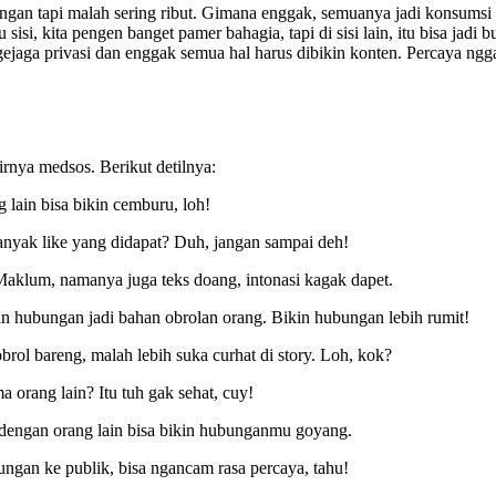
ungan tapi malah sering ribut. Gimana enggak, semuanya jadi konsumsi 
 sisi, kita pengen banget pamer bahagia, tapi di sisi lain, itu bisa jadi
gejaga privasi dan enggak semua hal harus dibikin konten. Percaya ng
irnya medsos. Berikut detilnya:
 lain bisa bikin cemburu, loh!
anyak like yang didapat? Duh, jangan sampai deh!
Maklum, namanya juga teks doang, intonasi kagak dapet.
 hubungan jadi bahan obrolan orang. Bikin hubungan lebih rumit!
ol bareng, malah lebih suka curhat di story. Loh, kok?
orang lain? Itu tuh gak sehat, cuy!
n dengan orang lain bisa bikin hubunganmu goyang.
gan ke publik, bisa ngancam rasa percaya, tahu!