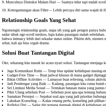
9. Munculnya Distraksi Malam Hari — Saatnya tidur tapi malah scroll
10. Ketergantungan akan Filter— Lebih percaya diri sama wajah di filt
Relationship Goals Yang Sehat
Ngomongin relationship goals, siapa sih yang gak pengen punya hubu
sadar sibuk nge-scroll medsos, lupa kalau pasangan malah sebelahan. A
bahwa intimacy lebih dari sekadar status online. Pikirin deh, momen 
sehat, kali aja bisa cegah drama.
Solusi Buat Tantangan Digital
Oke, sekarang kita masuk ke acara nyari solusi. Tantangan menjaga ke
Jaga Komunikasi Rutin — Tetap bisa update kehidupan masing-m
Gadget-Free Time — Buat jadwal khusus di mana gadget dipinggi
Bikin Offline Activities — Lumayan buat refresing, cobain aktivi
Jadi Pendengar yang Baik — Kadang, pasangan kita cuma butuh di
Set Limitasi Media Sosial — Tentukan batasan mana yang pantas b
Pikir Ulang sebelum Post — Sebelum post apa-apa tentang hubu
Samakan Persepsi — Sepakat soal apa yang jadi prioritas hubunga
Lakukan Konseling — Kalau emang perlu, konseling jadi pilihan b
Refleksi Diri — Sadar diri tentang dampak digital di kehidupan seh