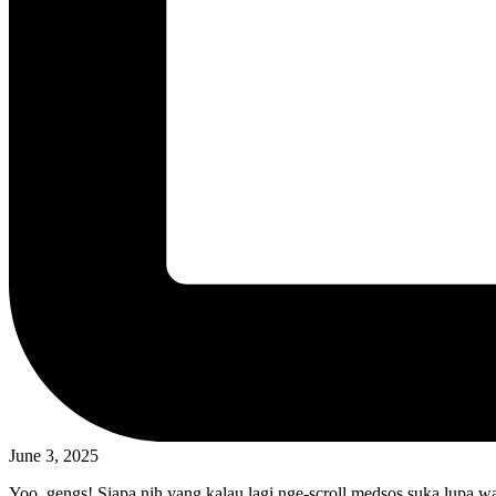
June 3, 2025
Yoo, gengs! Siapa nih yang kalau lagi nge-scroll medsos suka lupa wa