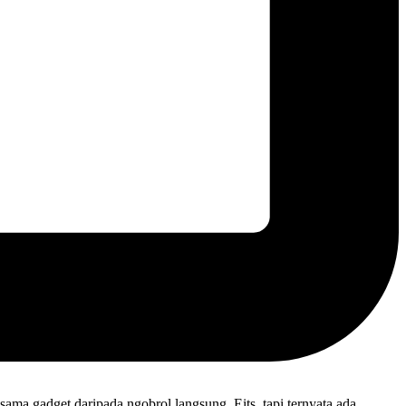
sama gadget daripada ngobrol langsung. Eits, tapi ternyata ada