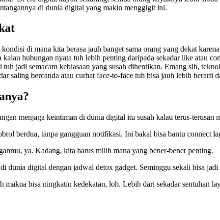
tantangannya di dunia digital yang makin menggigit ini.
kat
tuh kondisi di mana kita berasa jauh banget sama orang yang dekat kare
pa kalau hubungan nyata tuh lebih penting daripada sekadar like atau co
ni tuh jadi semacam kebiasaan yang susah dihentikan. Emang sih, teknol
r saling bercanda atau curhat face-to-face tuh bisa jauh lebih berarti 
ranya?
an menjaga keintiman di dunia digital itu susah kalau terus-terusan 
l berdua, tanpa gangguan notifikasi. Ini bakal bisa bantu connect lag
ganmu, ya. Kadang, kita harus milih mana yang bener-bener penting.
 dunia digital dengan jadwal detox gadget. Seminggu sekali bisa jadi 
 makna bisa ningkatin kedekatan, loh. Lebih dari sekadar sentuhan lay