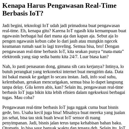
Kenapa Harus Pengawasan Real-Time
Berbasis IoT?
Jadi begini, teknologi IoT udah jadi primadona buat pengawasan
real-time. Eh, kenapa gitu? Karena IoT ngasih kita kemampuan buat
ngawasin berbagai hal dari mana aja dan kapan aja. Sebut aja lo
pengen ngawasin kebun cabe lo dari jauh atau mungkin ngecek
keamanan rumah saat lo lagi traveling. Semua bisa, bro! Dengan
pengawasan real-time berbasis IoT, kita seakan punya “mata-mata”
elektronik yang siap sedia bantu kita 24/7. Luar biasa kan?
Nah, lo pasti penasaran dong, gimana sih cara kerjanya? Intinya, lo
butuh perangkat yang terkoneksi internet buat mengirim data. Data
ini bakal masuk ke gadget lo secara instan. Jadi, info soal suhu,
kelembaban, gerakan mencurigakan, semua bisa lo dapet langsung
tanpa delay. Gila keren abis, kan? Selain itu, pengawasan real-time
berbasis IoT juga bikin kita lebih efisien dalam ngeksekusi berbagai
tugas. Mau coba?
Pengawasan real-time berbasis IoT juga nggak cuma buat bisnis
gede, bro. Usaha kecil juga bisa! Misalnya buat mereka yang jualan
jus sehat, bisa tau stok buah lewat IoT sensor di ruang
penyimpanan. Jadi, bisnis jalan terus tanpa kehabisan bahan baku.
Otomatis, lo bisa save banyak waktu dan tenaga deh. Selain itu, IoT