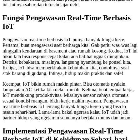
ini. Intinya sabar dan terus belajar deh!
Fungsi Pengawasan Real-Time Berbasis
IoT
Pengawasan real-time berbasis IoT punya banyak fungsi kece.
Pertama, buat mengawasi aset berharga kita. Gak perlu was-was lagi
ninggalin kendaraan di basement atau rumah kosong. Kedua, IoT ini
bikin kita bisa respons cepat kalau ada hal-hal nggak diinginkan.
Deteksi kebakaran, misalnya, langsung nyambung ke ponsel kita.
Ketiga, IoT bisa memperkirakan kebutuhan kita, contohnya soal
stok barang di gudang. Intinya, hidup makin praktis dan safe!
Keempat, IoT bikin rumah makin pintar. Bisa otomatis nyalain
lampu atau AC ketika kita deket rumah. Kelima, buat tempat kerja,
IoT mendukung produktivitas. Misalnya sensor cahaya otomatis
sesuai kondisi ruangan, bikin kerja makin nyaman. Pengawasan
real-time berbasis IoT emang banyak fungsi keren yang bisa lo
rasain sehari-hari. Lama-lama bakal ngerasa kalau IoT udah jadi
partner hidup yang ngejamin semuanya berjalan mulus dan aman.
Implementasi Pengawasan Real-Time
Berbasis IoT di Kehidupan Sehari-hari