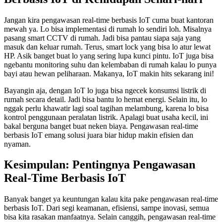
Jangan kira pengawasan real-time berbasis IoT cuma buat kantoran
mewah ya. Lo bisa implementasi di rumah lo sendiri loh. Misalnya
pasang smart CCTV di rumah. Jadi bisa pantau siapa saja yang
masuk dan keluar rumah. Terus, smart lock yang bisa lo atur lewat
HP. Asik banget buat lo yang sering lupa kunci pintu. IoT juga bisa
ngebantu monitoring suhu dan kelembaban di rumah kalau lo punya
bayi atau hewan peliharaan. Makanya, IoT makin hits sekarang ini!
Bayangin aja, dengan IoT lo juga bisa ngecek konsumsi listrik di
rumah secara detail. Jadi bisa bantu lo hemat energi. Selain itu, lo
nggak perlu khawatir lagi soal tagihan melambung, karena lo bisa
kontrol penggunaan peralatan listrik. Apalagi buat usaha kecil, ini
bakal berguna banget buat neken biaya. Pengawasan real-time
berbasis IoT emang solusi juara biar hidup makin efisien dan
nyaman.
Kesimpulan: Pentingnya Pengawasan
Real-Time Berbasis IoT
Banyak banget ya keuntungan kalau kita pake pengawasan real-time
berbasis IoT. Dari segi keamanan, efisiensi, sampe inovasi, semua
bisa kita rasakan manfaatnya. Selain canggih, pengawasan real-time