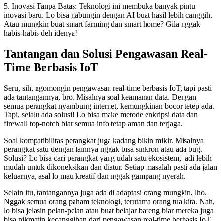
5. Inovasi Tanpa Batas: Teknologi ini membuka banyak pintu
inovasi baru. Lo bisa gabungin dengan AI buat hasil lebih canggih.
Atau mungkin buat smart farming dan smart home? Gila nggak
habis-habis deh idenya!
Tantangan dan Solusi Pengawasan Real-
Time Berbasis IoT
Seru, sih, ngomongin pengawasan real-time berbasis IoT, tapi pasti
ada tantangannya, bro. Misalnya soal keamanan data. Dengan
semua perangkat nyambung internet, kemungkinan bocor tetep ada.
Tapi, selalu ada solusi! Lo bisa make metode enkripsi data dan
firewall top-notch biar semua info tetap aman dan terjaga.
Soal kompatibilitas perangkat juga kadang bikin mikir. Misalnya
perangkat satu dengan lainnya nggak bisa sinkron atau ada bug.
Solusi? Lo bisa cari perangkat yang udah satu ekosistem, jadi lebih
mudah untuk dikoneksikan dan diatur. Setiap masalah pasti ada jalan
keluarnya, asal lo mau kreatif dan nggak gampang nyerah.
Selain itu, tantangannya juga ada di adaptasi orang mungkin, lho.
Nggak semua orang paham teknologi, terutama orang tua kita. Nah,
lo bisa jelasin pelan-pelan atau buat belajar bareng biar mereka juga
bisa nikmatin kecanggihan dari pengawasan real-time berbasis IoT