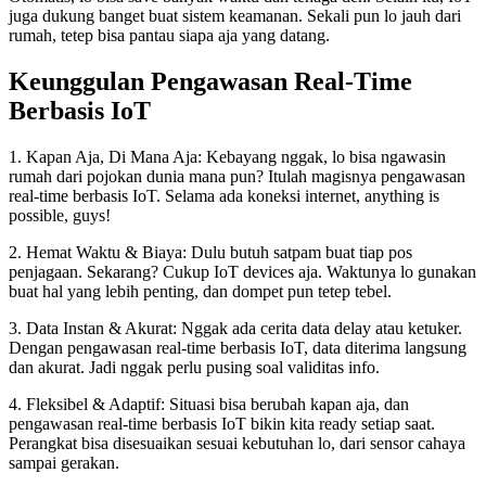
juga dukung banget buat sistem keamanan. Sekali pun lo jauh dari
rumah, tetep bisa pantau siapa aja yang datang.
Keunggulan Pengawasan Real-Time
Berbasis IoT
1. Kapan Aja, Di Mana Aja: Kebayang nggak, lo bisa ngawasin
rumah dari pojokan dunia mana pun? Itulah magisnya pengawasan
real-time berbasis IoT. Selama ada koneksi internet, anything is
possible, guys!
2. Hemat Waktu & Biaya: Dulu butuh satpam buat tiap pos
penjagaan. Sekarang? Cukup IoT devices aja. Waktunya lo gunakan
buat hal yang lebih penting, dan dompet pun tetep tebel.
3. Data Instan & Akurat: Nggak ada cerita data delay atau ketuker.
Dengan pengawasan real-time berbasis IoT, data diterima langsung
dan akurat. Jadi nggak perlu pusing soal validitas info.
4. Fleksibel & Adaptif: Situasi bisa berubah kapan aja, dan
pengawasan real-time berbasis IoT bikin kita ready setiap saat.
Perangkat bisa disesuaikan sesuai kebutuhan lo, dari sensor cahaya
sampai gerakan.