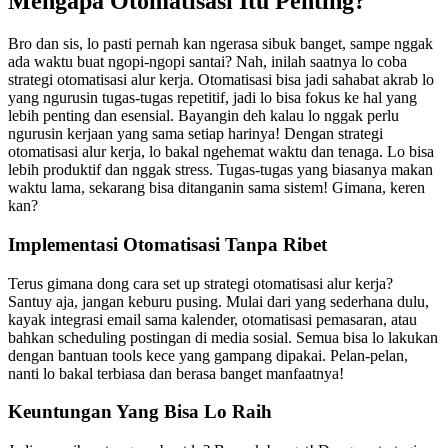
Mengapa Otomatisasi Itu Penting?
Bro dan sis, lo pasti pernah kan ngerasa sibuk banget, sampe nggak
ada waktu buat ngopi-ngopi santai? Nah, inilah saatnya lo coba
strategi otomatisasi alur kerja. Otomatisasi bisa jadi sahabat akrab lo
yang ngurusin tugas-tugas repetitif, jadi lo bisa fokus ke hal yang
lebih penting dan esensial. Bayangin deh kalau lo nggak perlu
ngurusin kerjaan yang sama setiap harinya! Dengan strategi
otomatisasi alur kerja, lo bakal ngehemat waktu dan tenaga. Lo bisa
lebih produktif dan nggak stress. Tugas-tugas yang biasanya makan
waktu lama, sekarang bisa ditanganin sama sistem! Gimana, keren
kan?
Implementasi Otomatisasi Tanpa Ribet
Terus gimana dong cara set up strategi otomatisasi alur kerja?
Santuy aja, jangan keburu pusing. Mulai dari yang sederhana dulu,
kayak integrasi email sama kalender, otomatisasi pemasaran, atau
bahkan scheduling postingan di media sosial. Semua bisa lo lakukan
dengan bantuan tools kece yang gampang dipakai. Pelan-pelan,
nanti lo bakal terbiasa dan berasa banget manfaatnya!
Keuntungan Yang Bisa Lo Raih