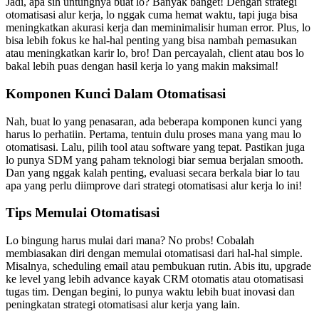
Jadi, apa sih untungnya buat lo? Banyak banget! Dengan strategi
otomatisasi alur kerja, lo nggak cuma hemat waktu, tapi juga bisa
meningkatkan akurasi kerja dan meminimalisir human error. Plus, lo
bisa lebih fokus ke hal-hal penting yang bisa nambah pemasukan
atau meningkatkan karir lo, bro! Dan percayalah, client atau bos lo
bakal lebih puas dengan hasil kerja lo yang makin maksimal!
Komponen Kunci Dalam Otomatisasi
Nah, buat lo yang penasaran, ada beberapa komponen kunci yang
harus lo perhatiin. Pertama, tentuin dulu proses mana yang mau lo
otomatisasi. Lalu, pilih tool atau software yang tepat. Pastikan juga
lo punya SDM yang paham teknologi biar semua berjalan smooth.
Dan yang nggak kalah penting, evaluasi secara berkala biar lo tau
apa yang perlu diimprove dari strategi otomatisasi alur kerja lo ini!
Tips Memulai Otomatisasi
Lo bingung harus mulai dari mana? No probs! Cobalah
membiasakan diri dengan memulai otomatisasi dari hal-hal simple.
Misalnya, scheduling email atau pembukuan rutin. Abis itu, upgrade
ke level yang lebih advance kayak CRM otomatis atau otomatisasi
tugas tim. Dengan begini, lo punya waktu lebih buat inovasi dan
peningkatan strategi otomatisasi alur kerja yang lain.