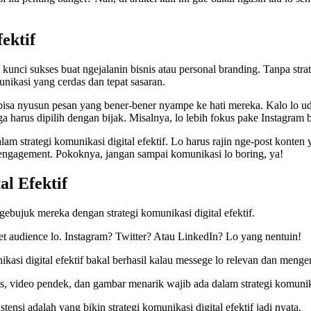
ektif
u kunci sukses buat ngejalanin bisnis atau personal branding. Tanpa strat
nikasi yang cerdas dan tepat sasaran.
lo bisa nyusun pesan yang bener-bener nyampe ke hati mereka. Kalo lo u
uga harus dipilih dengan bijak. Misalnya, lo lebih fokus pake Instagram
dalam strategi komunikasi digital efektif. Lo harus rajin nge-post konten
in engagement. Pokoknya, jangan sampai komunikasi lo boring, ya!
l Efektif
ngebujuk mereka dengan strategi komunikasi digital efektif.
rget audience lo. Instagram? Twitter? Atau LinkedIn? Lo yang nentuin!
kasi digital efektif bakal berhasil kalau messege lo relevan dan menge
s, video pendek, dan gambar menarik wajib ada dalam strategi komunikas
ensi adalah yang bikin strategi komunikasi digital efektif jadi nyata.