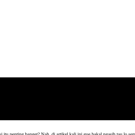
u penting banget? Nah, di artikel kali ini gue bakal ngasih tau lo sem