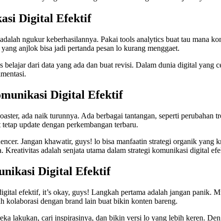
i Digital Efektif
nya adalah ngukur keberhasilannya. Pakai tools analytics buat tau mana 
e yang anjlok bisa jadi pertanda pesan lo kurang menggaet.
s belajar dari data yang ada dan buat revisi. Dalam dunia digital yang ce
imentasi.
unikasi Digital Efektif
coaster, ada naik turunnya. Ada berbagai tantangan, seperti perubahan t
at tetap update dengan perkembangan terbaru.
luencer. Jangan khawatir, guys! lo bisa manfaatin strategi organik yan
Kreativitas adalah senjata utama dalam strategi komunikasi digital efek
ikasi Digital Efektif
ital efektif, it’s okay, guys! Langkah pertama adalah jangan panik. Mul
tuh kolaborasi dengan brand lain buat bikin konten bareng.
reka lakukan, cari inspirasinya, dan bikin versi lo yang lebih keren. De