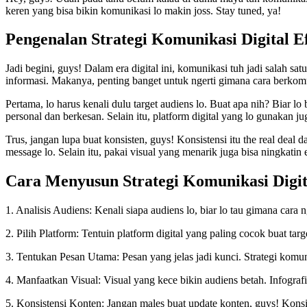
keren yang bisa bikin komunikasi lo makin joss. Stay tuned, ya!
Pengenalan Strategi Komunikasi Digital Ef
Jadi begini, guys! Dalam era digital ini, komunikasi tuh jadi salah sat
informasi. Makanya, penting banget untuk ngerti gimana cara berkomu
Pertama, lo harus kenali dulu target audiens lo. Buat apa nih? Biar 
personal dan berkesan. Selain itu, platform digital yang lo gunakan j
Trus, jangan lupa buat konsisten, guys! Konsistensi itu the real deal 
message lo. Selain itu, pakai visual yang menarik juga bisa ningkat
Cara Menyusun Strategi Komunikasi Digita
1. Analisis Audiens: Kenali siapa audiens lo, biar lo tau gimana cara 
2. Pilih Platform: Tentuin platform digital yang paling cocok buat ta
3. Tentukan Pesan Utama: Pesan yang jelas jadi kunci. Strategi komuni
4. Manfaatkan Visual: Visual yang kece bikin audiens betah. Infografi
5. Konsistensi Konten: Jangan males buat update konten, guys! Konsist