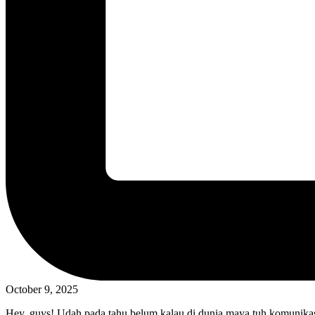
October 9, 2025
Hey, guys! Udah pada tahu belum kalau di dunia maya tuh komunikasi it