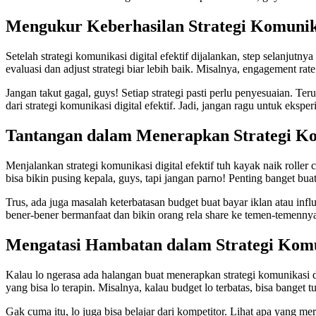
Mengukur Keberhasilan Strategi Komunikas
Setelah strategi komunikasi digital efektif dijalankan, step selanjut
evaluasi dan adjust strategi biar lebih baik. Misalnya, engagement rat
Jangan takut gagal, guys! Setiap strategi pasti perlu penyesuaian. Teru
dari strategi komunikasi digital efektif. Jadi, jangan ragu untuk eksper
Tantangan dalam Menerapkan Strategi Kom
Menjalankan strategi komunikasi digital efektif tuh kayak naik roller 
bisa bikin pusing kepala, guys, tapi jangan parno! Penting banget bu
Trus, ada juga masalah keterbatasan budget buat bayar iklan atau inf
bener-bener bermanfaat dan bikin orang rela share ke temen-temennya. 
Mengatasi Hambatan dalam Strategi Komun
Kalau lo ngerasa ada halangan buat menerapkan strategi komunikasi dig
yang bisa lo terapin. Misalnya, kalau budget lo terbatas, bisa banget 
Gak cuma itu, lo juga bisa belajar dari kompetitor. Lihat apa yang me