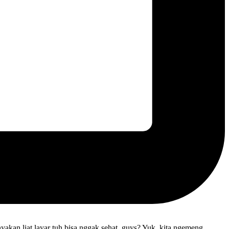
nyakan liat layar tuh bisa nggak sehat, guys? Yuk, kita ngemeng