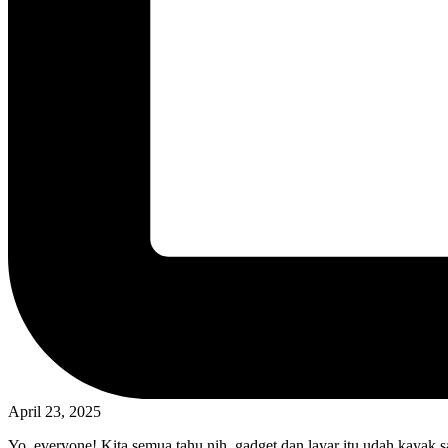
April 23, 2025
Yo, everyone! Kita semua tahu nih, gadget dan layar itu udah kayak s