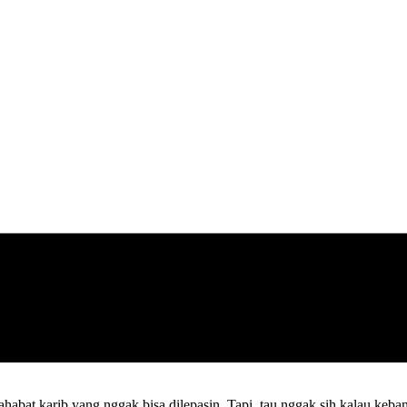
ahabat karib yang nggak bisa dilepasin. Tapi, tau nggak sih kalau keba