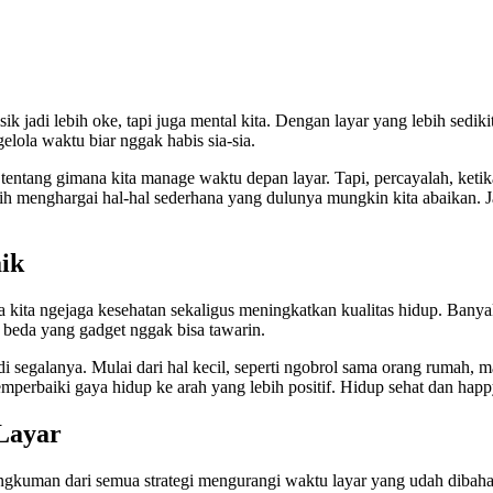
k jadi lebih oke, tapi juga mental kita. Dengan layar yang lebih sediki
gelola waktu biar nggak habis sia-sia.
entang gimana kita manage waktu depan layar. Tapi, percayalah, ketika 
ih menghargai hal-hal sederhana yang dulunya mungkin kita abaikan. Jadi
ik
a kita ngejaga kesehatan sekaligus meningkatkan kualitas hidup. Banya
 beda yang gadget nggak bisa tawarin.
adi segalanya. Mulai dari hal kecil, seperti ngobrol sama orang rumah, 
mperbaiki gaya hidup ke arah yang lebih positif. Hidup sehat dan hap
Layar
ngkuman dari semua strategi mengurangi waktu layar yang udah dibahas