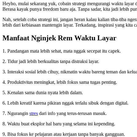
Heyho, mulai sekarang yuk, cobain strategi mengurangi waktu layar 
Berasa kayak punya freedom baru aja. Tanpa sadar, kita jadi lebih pun
Nah, setelah coba strategi ini, jangan heran kalau kalian tiba-tiba 
lebih dari kebiasaan mantengin layar. Terkadang, inspirasi yang kita 
Manfaat Nginjek Rem Waktu Layar
1. Pandangan mata lebih sehat, mata nggak secepat itu capek.
2. Tidur jadi lebih berkualitas tanpa distraksi layar.
3. Interaksi sosial lebih cihuy, nikmatin waktu bareng teman dan kelu
4. Produktivitas meningkat, lebih fokus sama tugas penting.
5. Kenalan sama dunia nyata lebih dalam.
6. Lebih kreatif karena pikiran nggak terlalu sibuk dengan digital.
7. Ngurangin
stres
dari info yang terus-terusan masuk.
8. Waktu buat eksplor hal baru yang selama ini kepending.
9. Bisa fokus ke pelajaran atau kerjaan tanpa banyak gangguan.