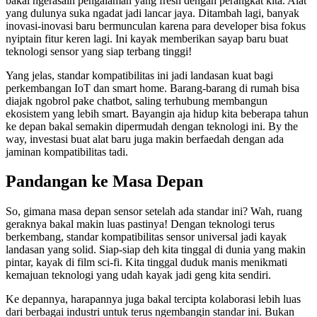
bakal ngerasain pengalaman yang fresh dengan perangkat kita. Alat
yang dulunya suka ngadat jadi lancar jaya. Ditambah lagi, banyak
inovasi-inovasi baru bermunculan karena para developer bisa fokus
nyiptain fitur keren lagi. Ini kayak memberikan sayap baru buat
teknologi sensor yang siap terbang tinggi!
Yang jelas, standar kompatibilitas ini jadi landasan kuat bagi
perkembangan IoT dan smart home. Barang-barang di rumah bisa
diajak ngobrol pake chatbot, saling terhubung membangun
ekosistem yang lebih smart. Bayangin aja hidup kita beberapa tahun
ke depan bakal semakin dipermudah dengan teknologi ini. By the
way, investasi buat alat baru juga makin berfaedah dengan ada
jaminan kompatibilitas tadi.
Pandangan ke Masa Depan
So, gimana masa depan sensor setelah ada standar ini? Wah, ruang
geraknya bakal makin luas pastinya! Dengan teknologi terus
berkembang, standar kompatibilitas sensor universal jadi kayak
landasan yang solid. Siap-siap deh kita tinggal di dunia yang makin
pintar, kayak di film sci-fi. Kita tinggal duduk manis menikmati
kemajuan teknologi yang udah kayak jadi geng kita sendiri.
Ke depannya, harapannya juga bakal tercipta kolaborasi lebih luas
dari berbagai industri untuk terus ngembangin standar ini. Bukan