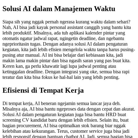
Solusi AI dalam Manajemen Waktu
Siapa sih yang nggak pernah ngerasa kurang waktu dalam sehari?
Nah, AI bisa jadi kayak personal assistant canggih yang bantu kita
lebih produktif. Misalnya, ada tuh aplikasi kalender pintar yang
otomatis ngatur jadwal rapat, ngingetin deadline, dan ngebantu
ngeprioritasin tugas. Dengan adanya solusi AI dalam pengaturan
kegiatan, kita jadi lebih efisien mengelola waktu tanpa harus pusing-
pusing atur manual. AI ini bisa belajar dari kebiasaan kita, jadi
makin lama makin pintar dan bisa ngasih saran yang pas buat kita.
Keren kan, ga perlu khawatir lagi lupa jadwal penting atau
ketinggalan deadline. Dengan integrasi yang oke, semua bisa rapi
teratur dan kita bisa fokus ke hal-hal lain yang lebih penting.
Efisiensi di Tempat Kerja
Di tempat kerja, AI beneran ngejamin semua lancar jaya deh.
Misalnya aja, AI bisa bantu ngeproses data dengan cepat dan akurat.
Solusi AI dalam pengaturan kegiatan juga bisa bantu HRD buat
screening CV kandidat baru dengan lebih efisien. Selain itu, buat
bagian procurement, AI bisa optimalkan stok barang biar nggak
kelebihan atau kekurangan. Terus, customer service juga bisa jadi
lebih responsif dengan bantuan chatbot AI. Jadi, semua bagian bisa