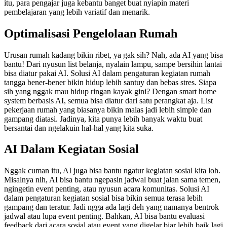
itu, para pengajar juga kebantu banget buat nyiapin materi
pembelajaran yang lebih variatif dan menarik.
Optimalisasi Pengelolaan Rumah
Urusan rumah kadang bikin ribet, ya gak sih? Nah, ada AI yang bisa
bantu! Dari nyusun list belanja, nyalain lampu, sampe bersihin lantai
bisa diatur pakai AI. Solusi AI dalam pengaturan kegiatan rumah
tangga bener-bener bikin hidup lebih santuy dan bebas stres. Siapa
sih yang nggak mau hidup ringan kayak gini? Dengan smart home
system berbasis AI, semua bisa diatur dari satu perangkat aja. List
pekerjaan rumah yang biasanya bikin malas jadi lebih simple dan
gampang diatasi. Jadinya, kita punya lebih banyak waktu buat
bersantai dan ngelakuin hal-hal yang kita suka.
AI Dalam Kegiatan Sosial
Nggak cuman itu, AI juga bisa bantu ngatur kegiatan sosial kita loh.
Misalnya nih, AI bisa bantu ngepasin jadwal buat jalan sama temen,
ngingetin event penting, atau nyusun acara komunitas. Solusi AI
dalam pengaturan kegiatan sosial bisa bikin semua terasa lebih
gampang dan teratur. Jadi ngga ada lagi deh yang namanya bentrok
jadwal atau lupa event penting. Bahkan, AI bisa bantu evaluasi
feedback dari acara sosial atau event yang digelar biar lebih baik lagi