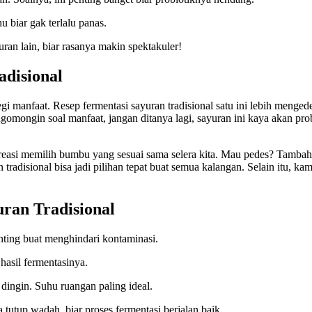
 biar gak terlalu panas.
an lain, biar rasanya makin spektakuler!
disional
 manfaat. Resep fermentasi sayuran tradisional satu ini lebih menged
ngomongin soal manfaat, jangan ditanya lagi, sayuran ini kaya akan prob
asi memilih bumbu yang sesuai sama selera kita. Mau pedes? Tambahin
 tradisional bisa jadi pilihan tepat buat semua kalangan. Selain itu, k
ran Tradisional
nting buat menghindari kontaminasi.
hasil fermentasinya.
dingin. Suhu ruangan paling ideal.
 tutup wadah, biar proses fermentasi berjalan baik.