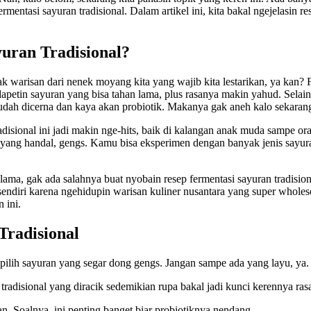
rmentasi sayuran tradisional. Dalam artikel ini, kita bakal ngejelasin re
uran Tradisional?
ayak warisan dari nenek moyang kita yang wajib kita lestarikan, ya kan
 dapetin sayuran yang bisa tahan lama, plus rasanya makin yahud. Selai
udah dicerna dan kaya akan probiotik. Makanya gak aneh kalo sekarang 
disional ini jadi makin nge-hits, baik di kalangan anak muda sampe ora
an yang handal, gengs. Kamu bisa eksperimen dengan banyak jenis sayu
 lama, gak ada salahnya buat nyobain resep fermentasi sayuran tradision
sendiri karena ngehidupin warisan kuliner nusantara yang super wholeso
 ini.
Tradisional
 pilih sayuran yang segar dong gengs. Jangan sampe ada yang layu, ya.
radisional yang diracik sedemikian rupa bakal jadi kunci kerennya ras
. Soalnya, ini penting banget biar probiotiknya nendang.