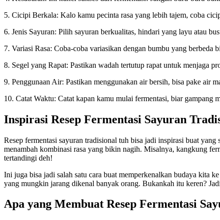
5. Cicipi Berkala: Kalo kamu pecinta rasa yang lebih tajem, coba cici
6. Jenis Sayuran: Pilih sayuran berkualitas, hindari yang layu atau bu
7. Variasi Rasa: Coba-coba variasikan dengan bumbu yang berbeda b
8. Segel yang Rapat: Pastikan wadah tertutup rapat untuk menjaga pro
9. Penggunaan Air: Pastikan menggunakan air bersih, bisa pake air ma
10. Catat Waktu: Catat kapan kamu mulai fermentasi, biar gampang 
Inspirasi Resep Fermentasi Sayuran Tradi
Resep fermentasi sayuran tradisional tuh bisa jadi inspirasi buat yan
menambah kombinasi rasa yang bikin nagih. Misalnya, kangkung fermen
tertandingi deh!
Ini juga bisa jadi salah satu cara buat memperkenalkan budaya kita k
yang mungkin jarang dikenal banyak orang. Bukankah itu keren? Jadi,
Apa yang Membuat Resep Fermentasi Sayu