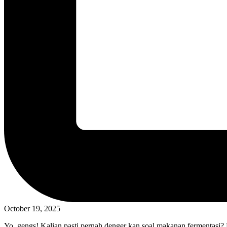
October 19, 2025
Yo, gengs! Kalian pasti pernah denger kan soal makanan fermentasi?