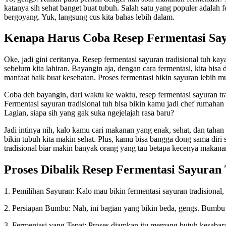
katanya sih sehat banget buat tubuh. Salah satu yang populer adalah fe
bergoyang. Yuk, langsung cus kita bahas lebih dalam.
Kenapa Harus Coba Resep Fermentasi Say
Oke, jadi gini ceritanya. Resep fermentasi sayuran tradisional tuh k
sebelum kita lahiran. Bayangin aja, dengan cara fermentasi, kita bisa
manfaat baik buat kesehatan. Proses fermentasi bikin sayuran lebih m
Coba deh bayangin, dari waktu ke waktu, resep fermentasi sayuran tra
Fermentasi sayuran tradisional tuh bisa bikin kamu jadi chef rumah
Lagian, siapa sih yang gak suka ngejelajah rasa baru?
Jadi intinya nih, kalo kamu cari makanan yang enak, sehat, dan tahan
bikin tubuh kita makin sehat. Plus, kamu bisa bangga dong sama diri 
tradisional biar makin banyak orang yang tau betapa kecenya makanan
Proses Dibalik Resep Fermentasi Sayuran 
1. Pemilihan Sayuran: Kalo mau bikin fermentasi sayuran tradisional,
2. Persiapan Bumbu: Nah, ini bagian yang bikin beda, gengs. Bumbu t
3. Fermentasi yang Tepat: Proses diamkan itu memang butuh kesabaran