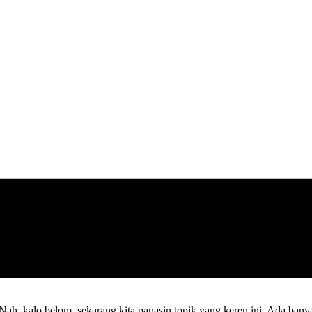
 Nah, kalo belom, sekarang kita panasin topik yang keren ini. Ada ban