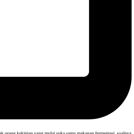
yak orang kekinian yang mulai suka sama makanan fermentasi, soalnya