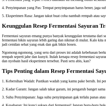
4. Penyimpanan yang Pas: Tempat penyimpanan harus bener, jaga suhu
5. Eksperimen Rasa: Jangan takut buat coba nambah rempah atau sayur
Keunggulan Resep Fermentasi Sayuran Tra
Fermentasi sayuran emang punya banyak keunggulan terutama dari segi
fermentasi bikin sayuran lebih garing dan nikmat di mulut. Kalo kita 
jadi cemilan sehat yang enak dan gak bikin bosen.
Ngomong-ngomong, yang seru dari proses ini adalah kebebasan berkre
rempah seperti jahe dan kunyit. Itulah kenapa resep fermentasi sayuran
dan nyobain hasil eksperimen tersebut. Pasti seru abis, kan?
Tips Penting dalam Resep Fermentasi Sayu
1. Kebersihan Wadah: Pastikan wadah yang kamu pake bersih. Ini pe
2. Kadar Garam: Jangan salah takar garam, ini pengaruh banget sama 
3. Suhu Penyimpanan: Jaga suhu penyimpanan gak terlalu panas atau 
4. Kesabaran: Ini kunci sukses dari fermentasi! Jangan buru-buru buka