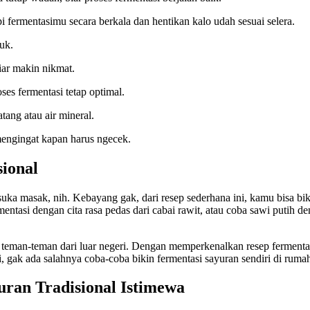
pi fermentasimu secara berkala dan hentikan kalo udah sesuai selera.
suk.
iar makin nikmat.
ses fermentasi tetap optimal.
tang atau air mineral.
mengingat kapan harus ngecek.
sional
g suka masak, nih. Kebayang gak, dari resep sederhana ini, kamu bisa bi
tasi dengan cita rasa pedas dari cabai rawit, atau coba sawi putih d
e teman-teman dari luar negeri. Dengan memperkenalkan resep fermentasi
 gak ada salahnya coba-coba bikin fermentasi sayuran sendiri di ruma
ran Tradisional Istimewa