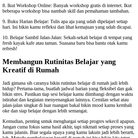
8. Ikut Workshop Online: Banyak workshop gratis di internet. Ikut
beberapa workshop bisa nambah skill dan pemahaman tambahan.
9. Buku Harian Belajar: Tulis apa aja yang udah dipelajari setiap
hari. Ini bikin kamu refleksi dan lihat kemajuan yang udah dicapai.
10. Belajar Sambil Jalan-Jalan: Sekali-sekali belajar di tempat yang
fresh kayak kafe atau taman. Suasana baru bisa bantu otak kamu
refresh!
Membangun Rutinitas Belajar yang
Kreatif di Rumah
Jadi gimana sih caranya bikin rutinitas belajar di rumah jadi lebih
hidup? Pertama-tama, buatlah jadwal harian yang fleksibel dan gak
bikin stres. Pastikan tiap sesi belajar kamu diimbangi dengan waktu
istirahat dan kegiatan menyenangkan lainnya. Cemilan sehat atau
jalan-jalan singkat di luar ruangan bakal bikin mood kamu kembali
oke dan siap belajar dengan lebih semangat.
Kemudian, penting untuk menghargai setiap progres sekecil apapun.
Jangan cuma fokus sama hasil akhir, tapi nikmati setiap proses yang
kamu jalanin. Biar segala upaya yang kamu lakuin jadi lebih berarti,
loh. Metode pembelajaran kreatif di rumah ini bisa bikin kita tetep