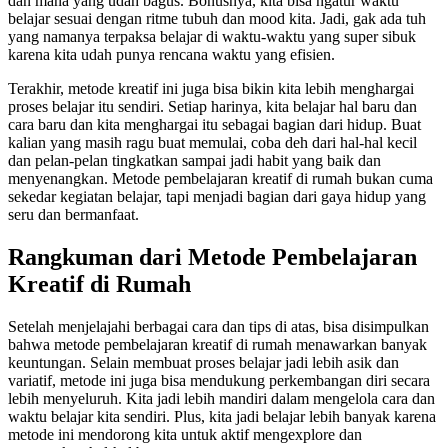
dan mana yang udah bagus. Bonusnya, kita bisa ngatur waktu
belajar sesuai dengan ritme tubuh dan mood kita. Jadi, gak ada tuh
yang namanya terpaksa belajar di waktu-waktu yang super sibuk
karena kita udah punya rencana waktu yang efisien.
Terakhir, metode kreatif ini juga bisa bikin kita lebih menghargai
proses belajar itu sendiri. Setiap harinya, kita belajar hal baru dan
cara baru dan kita menghargai itu sebagai bagian dari hidup. Buat
kalian yang masih ragu buat memulai, coba deh dari hal-hal kecil
dan pelan-pelan tingkatkan sampai jadi habit yang baik dan
menyenangkan. Metode pembelajaran kreatif di rumah bukan cuma
sekedar kegiatan belajar, tapi menjadi bagian dari gaya hidup yang
seru dan bermanfaat.
Rangkuman dari Metode Pembelajaran
Kreatif di Rumah
Setelah menjelajahi berbagai cara dan tips di atas, bisa disimpulkan
bahwa metode pembelajaran kreatif di rumah menawarkan banyak
keuntungan. Selain membuat proses belajar jadi lebih asik dan
variatif, metode ini juga bisa mendukung perkembangan diri secara
lebih menyeluruh. Kita jadi lebih mandiri dalam mengelola cara dan
waktu belajar kita sendiri. Plus, kita jadi belajar lebih banyak karena
metode ini mendorong kita untuk aktif mengexplore dan