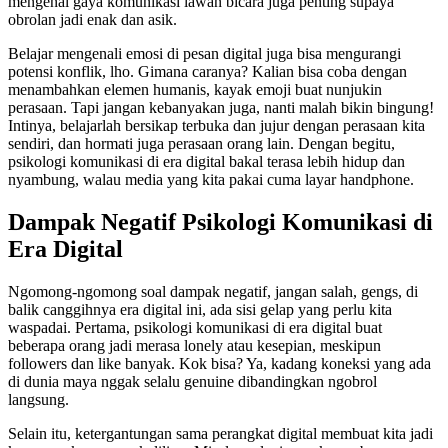
mengenal gaya komunikasi lawan bicara juga penting supaya
obrolan jadi enak dan asik.
Belajar mengenali emosi di pesan digital juga bisa mengurangi
potensi konflik, lho. Gimana caranya? Kalian bisa coba dengan
menambahkan elemen humanis, kayak emoji buat nunjukin
perasaan. Tapi jangan kebanyakan juga, nanti malah bikin bingung!
Intinya, belajarlah bersikap terbuka dan jujur dengan perasaan kita
sendiri, dan hormati juga perasaan orang lain. Dengan begitu,
psikologi komunikasi di era digital bakal terasa lebih hidup dan
nyambung, walau media yang kita pakai cuma layar handphone.
Dampak Negatif Psikologi Komunikasi di
Era Digital
Ngomong-ngomong soal dampak negatif, jangan salah, gengs, di
balik canggihnya era digital ini, ada sisi gelap yang perlu kita
waspadai. Pertama, psikologi komunikasi di era digital buat
beberapa orang jadi merasa lonely atau kesepian, meskipun
followers dan like banyak. Kok bisa? Ya, kadang koneksi yang ada
di dunia maya nggak selalu genuine dibandingkan ngobrol
langsung.
Selain itu, ketergantungan sama perangkat digital membuat kita jadi