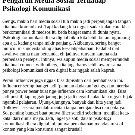
Pengaruh Media Sosial Terhadap
Psikologi Komunikasi
Gengs, makin hari media sosial tuh makin jadi perpanjangan tangan
kita buat komunikasi. Tapi kadang kita nggak sadar kalau cara kita
berkomunikasi di medsos itu beda banget sama di dunia nyata.
Psikologi komunikasi di era digital bikin kita lebih berani ngomong
apa aja, kadang tanpa mikir panjang. Akibatnya, sering banget
muncul misunderstanding alias kesalahpahaman. Padahal niat
awalnya cuma mau bercanda, eh jadinya runyam karena ada
perbedaan persepsi. Intinya, walaupun media sosial mempermudah
kita buat connect with others, kita juga harus lebih aware sama
psikologi komunikasi di era digital biar nggak salah kaprah.
Peran influencer juga nggak bisa dipisahin dari pembahasan ini.
Influencer sering banget jadi ‘panutan dadakan’ gengs, dan mereka
punya power besar buat nge-influence cara komunikasi kita. Bisa
jadi positif, tapi nggak jarang juga jadi negatif kalau kita nggak bijak
ngambil pelajaran. Ujung-ujungnya, banyak dari kita yang jadi
‘follower’ secara mentah-mentah tanpa menganalisa dampaknya.
So, penting banget buat punya filter sendiri sebelum ‘menjilat kata-
kata’ dari dunia maya. Jadi, inget ya sob, dalam psikologi
komunikasi di era digital ini, punya pemahaman mendalam soal
konten yang kita konsumsi sangat krusial!