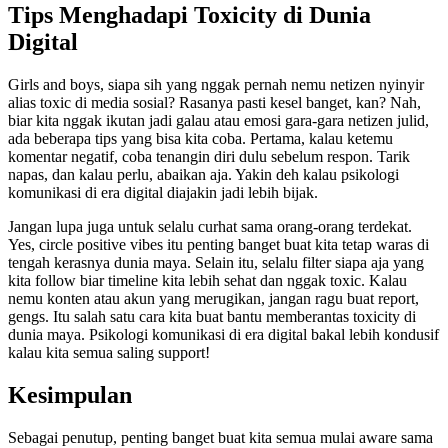
Tips Menghadapi Toxicity di Dunia
Digital
Girls and boys, siapa sih yang nggak pernah nemu netizen nyinyir
alias toxic di media sosial? Rasanya pasti kesel banget, kan? Nah,
biar kita nggak ikutan jadi galau atau emosi gara-gara netizen julid,
ada beberapa tips yang bisa kita coba. Pertama, kalau ketemu
komentar negatif, coba tenangin diri dulu sebelum respon. Tarik
napas, dan kalau perlu, abaikan aja. Yakin deh kalau psikologi
komunikasi di era digital diajakin jadi lebih bijak.
Jangan lupa juga untuk selalu curhat sama orang-orang terdekat.
Yes, circle positive vibes itu penting banget buat kita tetap waras di
tengah kerasnya dunia maya. Selain itu, selalu filter siapa aja yang
kita follow biar timeline kita lebih sehat dan nggak toxic. Kalau
nemu konten atau akun yang merugikan, jangan ragu buat report,
gengs. Itu salah satu cara kita buat bantu memberantas toxicity di
dunia maya. Psikologi komunikasi di era digital bakal lebih kondusif
kalau kita semua saling support!
Kesimpulan
Sebagai penutup, penting banget buat kita semua mulai aware sama