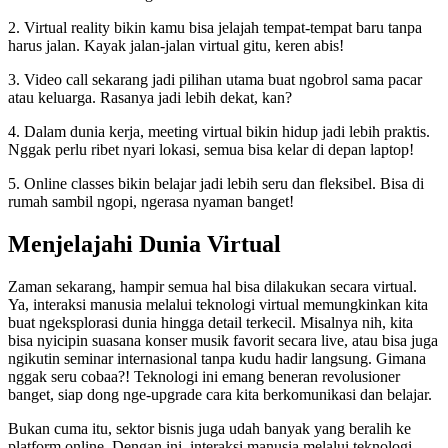
2. Virtual reality bikin kamu bisa jelajah tempat-tempat baru tanpa
harus jalan. Kayak jalan-jalan virtual gitu, keren abis!
3. Video call sekarang jadi pilihan utama buat ngobrol sama pacar
atau keluarga. Rasanya jadi lebih dekat, kan?
4. Dalam dunia kerja, meeting virtual bikin hidup jadi lebih praktis.
Nggak perlu ribet nyari lokasi, semua bisa kelar di depan laptop!
5. Online classes bikin belajar jadi lebih seru dan fleksibel. Bisa di
rumah sambil ngopi, ngerasa nyaman banget!
Menjelajahi Dunia Virtual
Zaman sekarang, hampir semua hal bisa dilakukan secara virtual.
Ya, interaksi manusia melalui teknologi virtual memungkinkan kita
buat ngeksplorasi dunia hingga detail terkecil. Misalnya nih, kita
bisa nyicipin suasana konser musik favorit secara live, atau bisa juga
ngikutin seminar internasional tanpa kudu hadir langsung. Gimana
nggak seru cobaa?! Teknologi ini emang beneran revolusioner
banget, siap dong nge-upgrade cara kita berkomunikasi dan belajar.
Bukan cuma itu, sektor bisnis juga udah banyak yang beralih ke
platform online. Dengan ini, interaksi manusia melalui teknologi