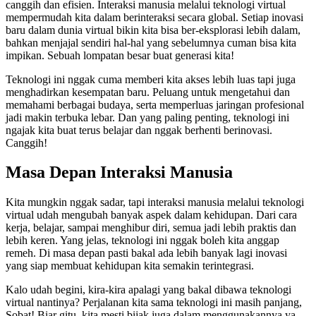
canggih dan efisien. Interaksi manusia melalui teknologi virtual
mempermudah kita dalam berinteraksi secara global. Setiap inovasi
baru dalam dunia virtual bikin kita bisa ber-eksplorasi lebih dalam,
bahkan menjajal sendiri hal-hal yang sebelumnya cuman bisa kita
impikan. Sebuah lompatan besar buat generasi kita!
Teknologi ini nggak cuma memberi kita akses lebih luas tapi juga
menghadirkan kesempatan baru. Peluang untuk mengetahui dan
memahami berbagai budaya, serta memperluas jaringan profesional
jadi makin terbuka lebar. Dan yang paling penting, teknologi ini
ngajak kita buat terus belajar dan nggak berhenti berinovasi.
Canggih!
Masa Depan Interaksi Manusia
Kita mungkin nggak sadar, tapi interaksi manusia melalui teknologi
virtual udah mengubah banyak aspek dalam kehidupan. Dari cara
kerja, belajar, sampai menghibur diri, semua jadi lebih praktis dan
lebih keren. Yang jelas, teknologi ini nggak boleh kita anggap
remeh. Di masa depan pasti bakal ada lebih banyak lagi inovasi
yang siap membuat kehidupan kita semakin terintegrasi.
Kalo udah begini, kira-kira apalagi yang bakal dibawa teknologi
virtual nantinya? Perjalanan kita sama teknologi ini masih panjang,
Sobat! Biar gitu, kita mesti bijak juga dalam menggunakannya ya.