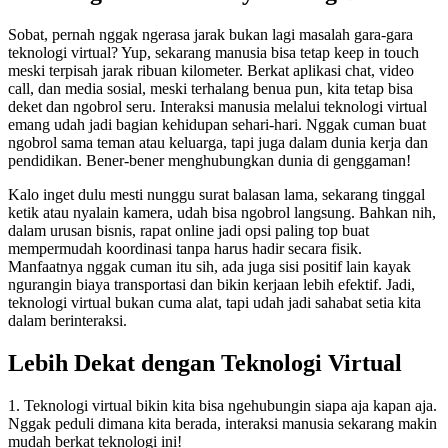
Sobat, pernah nggak ngerasa jarak bukan lagi masalah gara-gara
teknologi virtual? Yup, sekarang manusia bisa tetap keep in touch
meski terpisah jarak ribuan kilometer. Berkat aplikasi chat, video
call, dan media sosial, meski terhalang benua pun, kita tetap bisa
deket dan ngobrol seru. Interaksi manusia melalui teknologi virtual
emang udah jadi bagian kehidupan sehari-hari. Nggak cuman buat
ngobrol sama teman atau keluarga, tapi juga dalam dunia kerja dan
pendidikan. Bener-bener menghubungkan dunia di genggaman!
Kalo inget dulu mesti nunggu surat balasan lama, sekarang tinggal
ketik atau nyalain kamera, udah bisa ngobrol langsung. Bahkan nih,
dalam urusan bisnis, rapat online jadi opsi paling top buat
mempermudah koordinasi tanpa harus hadir secara fisik.
Manfaatnya nggak cuman itu sih, ada juga sisi positif lain kayak
ngurangin biaya transportasi dan bikin kerjaan lebih efektif. Jadi,
teknologi virtual bukan cuma alat, tapi udah jadi sahabat setia kita
dalam berinteraksi.
Lebih Dekat dengan Teknologi Virtual
1. Teknologi virtual bikin kita bisa ngehubungin siapa aja kapan aja.
Nggak peduli dimana kita berada, interaksi manusia sekarang makin
mudah berkat teknologi ini!