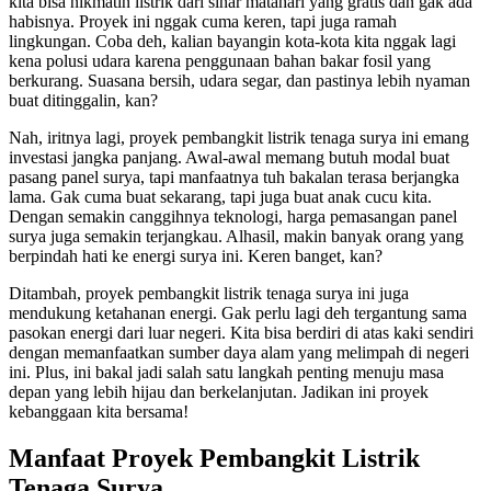
kita bisa nikmatin listrik dari sinar matahari yang gratis dan gak ada
habisnya. Proyek ini nggak cuma keren, tapi juga ramah
lingkungan. Coba deh, kalian bayangin kota-kota kita nggak lagi
kena polusi udara karena penggunaan bahan bakar fosil yang
berkurang. Suasana bersih, udara segar, dan pastinya lebih nyaman
buat ditinggalin, kan?
Nah, iritnya lagi, proyek pembangkit listrik tenaga surya ini emang
investasi jangka panjang. Awal-awal memang butuh modal buat
pasang panel surya, tapi manfaatnya tuh bakalan terasa berjangka
lama. Gak cuma buat sekarang, tapi juga buat anak cucu kita.
Dengan semakin canggihnya teknologi, harga pemasangan panel
surya juga semakin terjangkau. Alhasil, makin banyak orang yang
berpindah hati ke energi surya ini. Keren banget, kan?
Ditambah, proyek pembangkit listrik tenaga surya ini juga
mendukung ketahanan energi. Gak perlu lagi deh tergantung sama
pasokan energi dari luar negeri. Kita bisa berdiri di atas kaki sendiri
dengan memanfaatkan sumber daya alam yang melimpah di negeri
ini. Plus, ini bakal jadi salah satu langkah penting menuju masa
depan yang lebih hijau dan berkelanjutan. Jadikan ini proyek
kebanggaan kita bersama!
Manfaat Proyek Pembangkit Listrik
Tenaga Surya