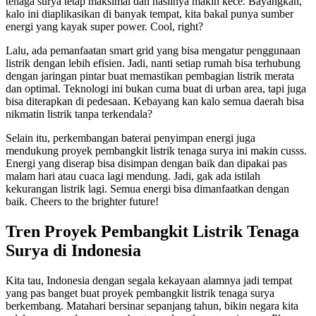
tenaga surya tetap maksimal dan hasilnya makin kece. Bayangkan,
kalo ini diaplikasikan di banyak tempat, kita bakal punya sumber
energi yang kayak super power. Cool, right?
Lalu, ada pemanfaatan smart grid yang bisa mengatur penggunaan
listrik dengan lebih efisien. Jadi, nanti setiap rumah bisa terhubung
dengan jaringan pintar buat memastikan pembagian listrik merata
dan optimal. Teknologi ini bukan cuma buat di urban area, tapi juga
bisa diterapkan di pedesaan. Kebayang kan kalo semua daerah bisa
nikmatin listrik tanpa terkendala?
Selain itu, perkembangan baterai penyimpan energi juga
mendukung proyek pembangkit listrik tenaga surya ini makin cusss.
Energi yang diserap bisa disimpan dengan baik dan dipakai pas
malam hari atau cuaca lagi mendung. Jadi, gak ada istilah
kekurangan listrik lagi. Semua energi bisa dimanfaatkan dengan
baik. Cheers to the brighter future!
Tren Proyek Pembangkit Listrik Tenaga
Surya di Indonesia
Kita tau, Indonesia dengan segala kekayaan alamnya jadi tempat
yang pas banget buat proyek pembangkit listrik tenaga surya
berkembang. Matahari bersinar sepanjang tahun, bikin negara kita