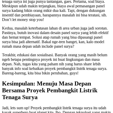
tenaga surya ini juga punya tantangan, gaes. Pertama, soal biaya.
Meskipun udah makin terjangkau, biaya awal pemasangan panel
surya kadang bikin orang mikir dua kali. Tapi, dengan dukungan
insentif dan pembiayaan, harapannya masalah ini bisa teratasi, sih.
Don’t let money stop you!
Kedua, masalah keterbatasan lahan di area urban juga jadi sorotan.
Pastinya, butuh inovasi dalam desain panel surya yang lebih efektif
dan hemat tempat. Solusi atap rumah yang bisa dipasangi panel
surya bisa jadi alternatif. Bakal nge-tren banget, kan, kalo model
rumah masa depan udah include panel surya?
Terakhir, edukasi dan sosialisasi. Banyak orang yang masih belum
ngeh betapa pentingnya proyek ini buat lingkungan dan masa
depan. Nah, tugas kita yang paham nih yang harus share lebih
banyak info soal kebaikan proyek pembangkit listrik tenaga surya.
Bareng-bareng, kita bisa bikin perubahan, guys!
Kesimpulan: Menuju Masa Depan
Bersama Proyek Pembangkit Listrik
Tenaga Surya
Jadi, lets sum up! Proyek pembangkit listrik tenaga surya itu udah
kayak superhero buat planet kita, lho. Dengan teknologi yang makin