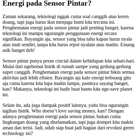
Energi pada Sensor Pintar?
Zaman sekarang, teknologi nggak cuma soal canggih atau keren
doang, tapi juga harus ikut menjaga bumi kita tercinta ini.
Penghematan energi pada sensor pintar jadi penting banget, karena
teknologi ini mampu ngurangin penggunaan energi secara
signifikan. Bayangin aja, sensor yang bisa tahu kapan harus nyala
atau mati sendiri, tanpa kita harus repot nyalain atau matiin. Emang
asik banget deh!
Sensor pintar punya peran crucial dalam kehidupan kita sehari-hari.
Mulai dari ngehemat listrik di rumah sampe yang gedung-gedung
super canggih. Penghematan energi pada sensor pintar bikin semua
aktivitas jadi lebih efisien. Bayangin aja kalo energi terbuang gitu
aja cuma karena kita lupa matiin lampu, pastinya sayang banget,
kan? Makanya, teknologi ini hadir buat bantu kita nge-save planet
ini.
Selain itu, ada juga dampak positif lainnya, yaitu bisa ngurangin
tagihan listrik. Who doesn’t love saving money, kan? Dengan
adanya penghematan energi pada sensor pintar, bukan cuma
lingkungan doang yang diselamatkan, tapi juga dompet kita makin
aman dan terisi. Jadi, udah siap buat jadi bagian dari revolusi green
technology ini?