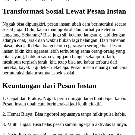
Transformasi Sosial Lewat Pesan Instan
Nggak bisa dipungkiri, pesan instan ubah cara berinteraksi secara
sosial juga. Dulu, kalau mau ngobrol atau curhat ya ketemu
langsung. Sekarang? Bisa juga sih ketemu langsung, tapi dengan
adanya chat, jarak dan waktu bukan lagi halangan. Dari temenan
biasa, bisa jadi dekat banget cuma gara-gara sering chat. Pesan
instan bikin kita ngerasa lebih terhubung sama orang-orang yang
kita sayang, bahkan sama yang jauh banget sekalipun. Jadi,
meskipun terpisah jarak, kita tetap bisa tau kabar terbaru dari
mereka, kayak lagi deket-deket aja. Pesan instan emang ubah cara
berinteraksi dalam semua aspek sosial.
Keuntungan dari Pesan Instan
1. Cepat dan Praktis: Nggak perlu nunggu lama buat dapet kabar.
Pesan instan ubah cara berinteraksi jadi lebih efektif.
2. Hemat Biaya: Bisa ngobrol sepuasnya tanpa mikir pulsa habis.
3. Multi Tugas: Bisa balas pesan sambil ngerjain aktivitas lainnya.
4. Arsip Percakapan: Bisa nginget-nginget chat lama kapan aja.