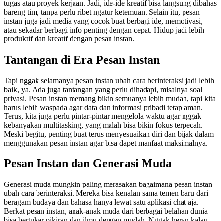
tugas atau proyek kerjaan. Jadi, ide-ide kreatif bisa langsung dibahas
bareng tim, tanpa perlu ribet ngatur ketemuan. Selain itu, pesan
instan juga jadi media yang cocok buat berbagi ide, memotivasi,
atau sekadar berbagi info penting dengan cepat. Hidup jadi lebih
produktif dan kreatif dengan pesan instan.
Tantangan di Era Pesan Instan
Tapi nggak selamanya pesan instan ubah cara berinteraksi jadi lebih
baik, ya. Ada juga tantangan yang perlu dihadapi, misalnya soal
privasi. Pesan instan memang bikin semuanya lebih mudah, tapi kita
harus lebih waspada agar data dan informasi pribadi tetap aman.
Terus, kita juga perlu pintar-pintar mengelola waktu agar nggak
kebanyakan multitasking, yang malah bisa bikin fokus terpecah.
Meski begitu, penting buat terus menyesuaikan diri dan bijak dalam
menggunakan pesan instan agar bisa dapet manfaat maksimalnya.
Pesan Instan dan Generasi Muda
Generasi muda mungkin paling merasakan bagaimana pesan instan
ubah cara berinteraksi. Mereka bisa kenalan sama temen baru dari
beragam budaya dan bahasa hanya lewat satu aplikasi chat aja.
Berkat pesan instan, anak-anak muda dari berbagai belahan dunia
bisa bertukar pikiran dan ilmu dengan mudah. Nggak heran kalau