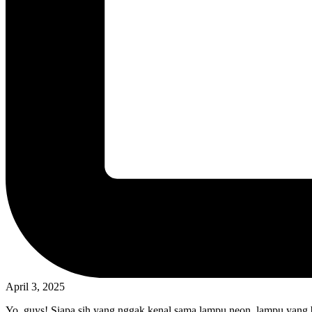
April 3, 2025
Yo, guys! Siapa sih yang nggak kenal sama lampu neon, lampu yang 