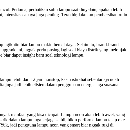
ul. Pertama, perhatikan suhu lampu saat dinyalain, apakah lebih
 intensitas cahaya juga penting. Terakhir, lakukan pembersihan rutin
p ngikutin biar lampu makin hemat daya. Selain itu, brand-brand
pgrade ini, nggak perlu pusing lagi soal biaya listrik yang melonjak.
 biar dapet insight baru soal teknologi lampu.
pu lebih dari 12 jam nonstop, kasih istirahat sebentar aja udah
ita juga jadi lebih efisien dalam penggunaan energi. Jaga suasana
banyak manfaat yang bisa dicapai. Lampu neon akan lebih awet, yang
rik dalam lampu juga terjaga stabil, bikin performa lampu tetap oke.
 Yuk, jadi pengguna lampu neon yang smart biar nggak rugi di