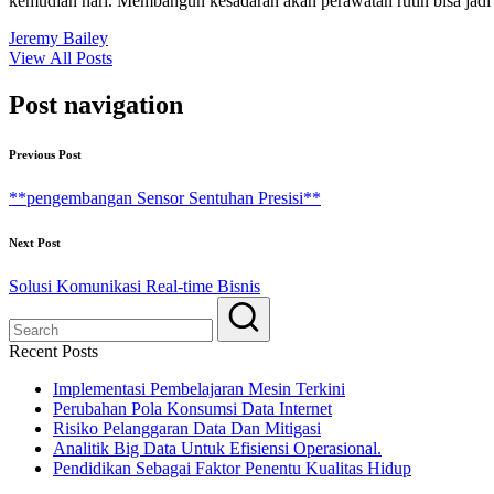
kemudian hari. Membangun kesadaran akan perawatan rutin bisa jadi 
Jeremy Bailey
View All Posts
Post navigation
Previous Post
**pengembangan Sensor Sentuhan Presisi**
Next Post
Solusi Komunikasi Real-time Bisnis
Recent Posts
Implementasi Pembelajaran Mesin Terkini
Perubahan Pola Konsumsi Data Internet
Risiko Pelanggaran Data Dan Mitigasi
Analitik Big Data Untuk Efisiensi Operasional.
Pendidikan Sebagai Faktor Penentu Kualitas Hidup