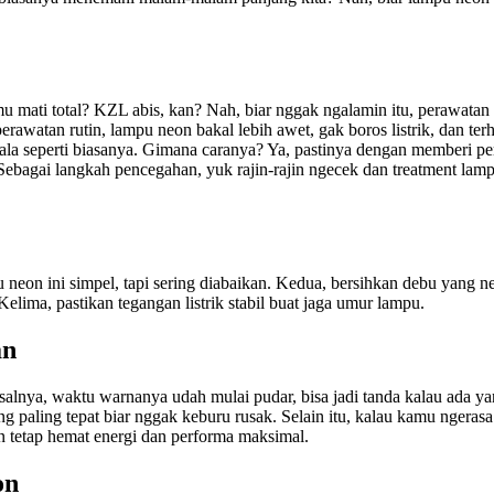
mu mati total? KZL abis, kan? Nah, biar nggak ngalamin itu, perawatan
perawatan rutin, lampu neon bakal lebih awet, gak boros listrik, dan t
ala seperti biasanya. Gimana caranya? Ya, pastinya dengan memberi pe
 Sebagai langkah pencegahan, yuk rajin-rajin ngecek dan treatment lamp
 neon ini simpel, tapi sering diabaikan. Kedua, bersihkan debu yang n
Kelima, pastikan tegangan listrik stabil buat jaga umur lampu.
an
salnya, waktu warnanya udah mulai pudar, bisa jadi tanda kalau ada yan
g paling tepat biar nggak keburu rusak. Selain itu, kalau kamu ngerasa 
on tetap hemat energi dan performa maksimal.
on