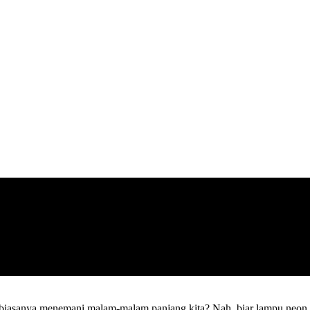
biasanya menemani malam-malam panjang kita? Nah, biar lampu neon ka