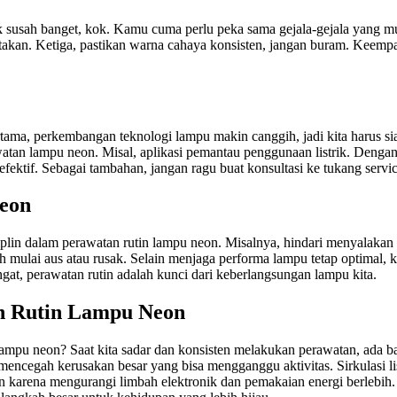
susah banget, kok. Kamu cuma perlu peka sama gejala-gejala yang munc
akan. Ketiga, pastikan warna cahaya konsisten, jangan buram. Keempat,
ama, perkembangan teknologi lampu makin canggih, jadi kita harus sia
atan lampu neon. Misal, aplikasi pemantau penggunaan listrik. Dengan u
fektif. Sebagai tambahan, jangan ragu buat konsultasi ke tukang service
eon
n dalam perawatan rutin lampu neon. Misalnya, hindari menyalakan lam
h mulai aus atau rusak. Selain menjaga performa lampu tetap optimal, k
gat, perawatan rutin adalah kunci dari keberlangsungan lampu kita.
n Rutin Lampu Neon
 lampu neon? Saat kita sadar dan konsisten melakukan perawatan, ada 
encegah kerusakan besar yang bisa mengganggu aktivitas. Sirkulasi list
an karena mengurangi limbah elektronik dan pemakaian energi berlebih.