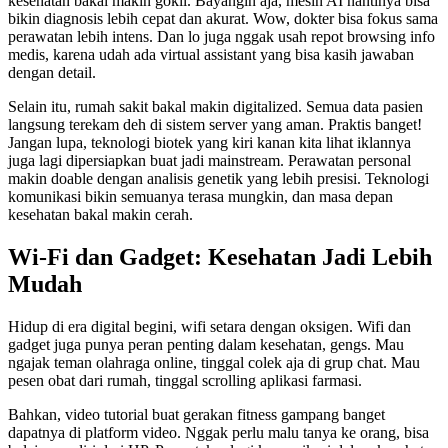
kesehatan bakal makin gokil. Bayangin aja, mesin AI nantinya bisa
bikin diagnosis lebih cepat dan akurat. Wow, dokter bisa fokus sama
perawatan lebih intens. Dan lo juga nggak usah repot browsing info
medis, karena udah ada virtual assistant yang bisa kasih jawaban
dengan detail.
Selain itu, rumah sakit bakal makin digitalized. Semua data pasien
langsung terekam deh di sistem server yang aman. Praktis banget!
Jangan lupa, teknologi biotek yang kiri kanan kita lihat iklannya
juga lagi dipersiapkan buat jadi mainstream. Perawatan personal
makin doable dengan analisis genetik yang lebih presisi. Teknologi
komunikasi bikin semuanya terasa mungkin, dan masa depan
kesehatan bakal makin cerah.
Wi-Fi dan Gadget: Kesehatan Jadi Lebih
Mudah
Hidup di era digital begini, wifi setara dengan oksigen. Wifi dan
gadget juga punya peran penting dalam kesehatan, gengs. Mau
ngajak teman olahraga online, tinggal colek aja di grup chat. Mau
pesen obat dari rumah, tinggal scrolling aplikasi farmasi.
Bahkan, video tutorial buat gerakan fitness gampang banget
dapatnya di platform video. Nggak perlu malu tanya ke orang, bisa