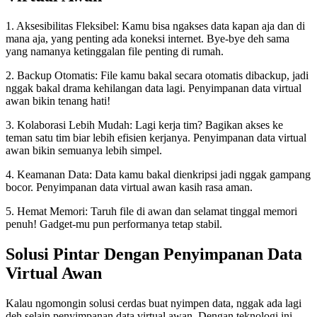
1. Aksesibilitas Fleksibel: Kamu bisa ngakses data kapan aja dan di
mana aja, yang penting ada koneksi internet. Bye-bye deh sama
yang namanya ketinggalan file penting di rumah.
2. Backup Otomatis: File kamu bakal secara otomatis dibackup, jadi
nggak bakal drama kehilangan data lagi. Penyimpanan data virtual
awan bikin tenang hati!
3. Kolaborasi Lebih Mudah: Lagi kerja tim? Bagikan akses ke
teman satu tim biar lebih efisien kerjanya. Penyimpanan data virtual
awan bikin semuanya lebih simpel.
4. Keamanan Data: Data kamu bakal dienkripsi jadi nggak gampang
bocor. Penyimpanan data virtual awan kasih rasa aman.
5. Hemat Memori: Taruh file di awan dan selamat tinggal memori
penuh! Gadget-mu pun performanya tetap stabil.
Solusi Pintar Dengan Penyimpanan Data
Virtual Awan
Kalau ngomongin solusi cerdas buat nyimpen data, nggak ada lagi
deh selain penyimpanan data virtual awan. Dengan teknologi ini,