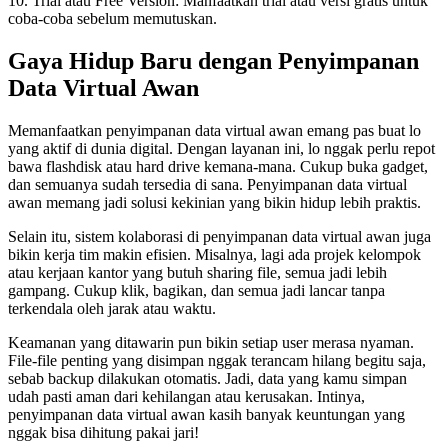
10. Trial atau Free Version: Manfaatkan trial atau versi gratis untuk
coba-coba sebelum memutuskan.
Gaya Hidup Baru dengan Penyimpanan
Data Virtual Awan
Memanfaatkan penyimpanan data virtual awan emang pas buat lo
yang aktif di dunia digital. Dengan layanan ini, lo nggak perlu repot
bawa flashdisk atau hard drive kemana-mana. Cukup buka gadget,
dan semuanya sudah tersedia di sana. Penyimpanan data virtual
awan memang jadi solusi kekinian yang bikin hidup lebih praktis.
Selain itu, sistem kolaborasi di penyimpanan data virtual awan juga
bikin kerja tim makin efisien. Misalnya, lagi ada projek kelompok
atau kerjaan kantor yang butuh sharing file, semua jadi lebih
gampang. Cukup klik, bagikan, dan semua jadi lancar tanpa
terkendala oleh jarak atau waktu.
Keamanan yang ditawarin pun bikin setiap user merasa nyaman.
File-file penting yang disimpan nggak terancam hilang begitu saja,
sebab backup dilakukan otomatis. Jadi, data yang kamu simpan
udah pasti aman dari kehilangan atau kerusakan. Intinya,
penyimpanan data virtual awan kasih banyak keuntungan yang
nggak bisa dihitung pakai jari!