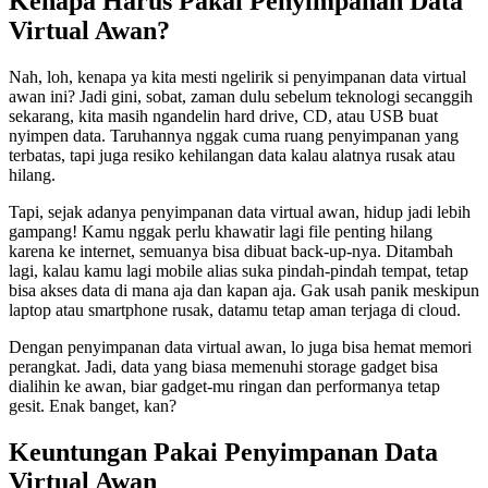
Kenapa Harus Pakai Penyimpanan Data
Virtual Awan?
Nah, loh, kenapa ya kita mesti ngelirik si penyimpanan data virtual
awan ini? Jadi gini, sobat, zaman dulu sebelum teknologi secanggih
sekarang, kita masih ngandelin hard drive, CD, atau USB buat
nyimpen data. Taruhannya nggak cuma ruang penyimpanan yang
terbatas, tapi juga resiko kehilangan data kalau alatnya rusak atau
hilang.
Tapi, sejak adanya penyimpanan data virtual awan, hidup jadi lebih
gampang! Kamu nggak perlu khawatir lagi file penting hilang
karena ke internet, semuanya bisa dibuat back-up-nya. Ditambah
lagi, kalau kamu lagi mobile alias suka pindah-pindah tempat, tetap
bisa akses data di mana aja dan kapan aja. Gak usah panik meskipun
laptop atau smartphone rusak, datamu tetap aman terjaga di cloud.
Dengan penyimpanan data virtual awan, lo juga bisa hemat memori
perangkat. Jadi, data yang biasa memenuhi storage gadget bisa
dialihin ke awan, biar gadget-mu ringan dan performanya tetap
gesit. Enak banget, kan?
Keuntungan Pakai Penyimpanan Data
Virtual Awan