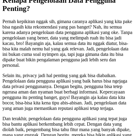
Kenapa Pengelolaan Data Pengguna
Penting?
Pernah kepikiran nggak sih, gimana caranya aplikasi yang kita pake
bisa ngasih kita rekomendasi yang pas banget? Nah, itu semua
karena adanya pengelolaan data pengguna aplikasi yang oke. Tanpa
pengelolaan yang bener, data yang melimpah ruah itu bisa jadi
kacau, bro! Bayangin aja, kalau semua data itu nggak diatur, bisa-
bisa kita malah nemu hal yang gak relevan. Jadi, pengelolaan data
ini bukan cuma soal nyimpen aja, tapi juga gimana data itu bisa
dipake buat bikin pengalaman pengguna jadi lebih seru dan
personal.
Selain itu, privacy jadi hal penting yang gak bisa diabaikan.
Pengelolaan data pengguna aplikasi yang baik harus bisa ngejaga
data privasi penggunanya. Dengan begitu, pengguna bisa tetep
ngerasa aman dan nyaman buat berbagi informasi. Kepercayaan
pengguna itu penting banget, guys! Bayangin aja kalau data kita
bocor, bisa-bisa kita kena tipu abis-abisan. Jadi, pengelolaan data
yang aman juga memastikan reputasi aplikasi tetap terjaga.
Dan terakhir, pengelolaan data pengguna aplikasi yang tepat juga
bisa bantu aplikasi berkembang lebih cepat. Dengan data yang
diolah baik, pengembang bisa tahu fitur mana yang banyak dipake,
mana yang enggak. Dengan begitu, mereka bisa bikin aplikasi yang