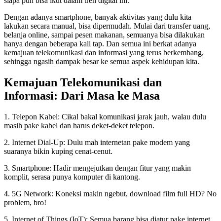
siapa pun bisa ikut dalam tren digital ini.
Dengan adanya smartphone, banyak aktivitas yang dulu kita
lakukan secara manual, bisa dipermudah. Mulai dari transfer uang,
belanja online, sampai pesen makanan, semuanya bisa dilakukan
hanya dengan beberapa kali tap. Dan semua ini berkat adanya
kemajuan telekomunikasi dan informasi yang terus berkembang,
sehingga ngasih dampak besar ke semua aspek kehidupan kita.
Kemajuan Telekomunikasi dan
Informasi: Dari Masa ke Masa
1. Telepon Kabel: Cikal bakal komunikasi jarak jauh, walau dulu
masih pake kabel dan harus deket-deket telepon.
2. Internet Dial-Up: Dulu mah internetan pake modem yang
suaranya bikin kuping cenat-cenut.
3. Smartphone: Hadir mengejutkan dengan fitur yang makin
komplit, serasa punya komputer di kantong.
4. 5G Network: Koneksi makin ngebut, download film full HD? No
problem, bro!
5. Internet of Things (IoT): Semua barang bisa diatur pake internet.