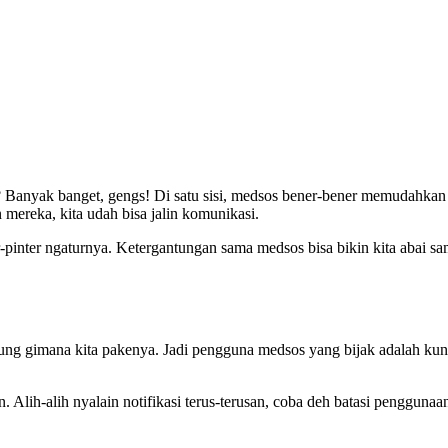
g? Banyak banget, gengs! Di satu sisi, medsos bener-bener memudahkan
 mereka, kita udah bisa jalin komunikasi.
r-pinter ngaturnya. Ketergantungan sama medsos bisa bikin kita abai s
antung gimana kita pakenya. Jadi pengguna medsos yang bijak adalah k
. Alih-alih nyalain notifikasi terus-terusan, coba deh batasi pengguna