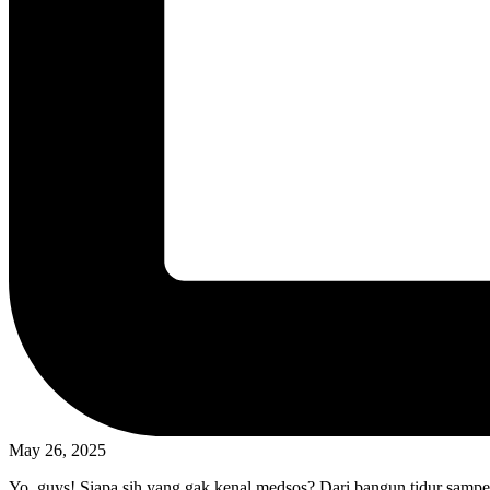
May 26, 2025
Yo, guys! Siapa sih yang gak kenal medsos? Dari bangun tidur sampe m