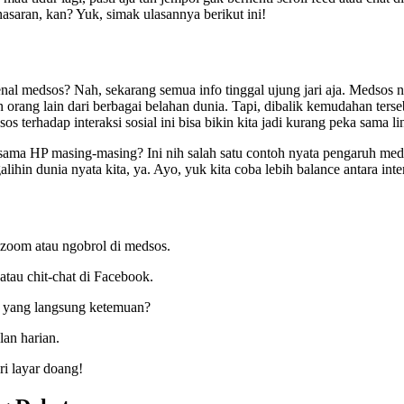
nasaran, kan? Yuk, simak ulasannya berikut ini!
nal medsos? Nah, sekarang semua info tinggal ujung jari aja. Medsos ng
an orang lain dari berbagai belahan dunia. Tapi, dibalik kemudahan terseb
s terhadap interaksi sosial ini bisa bikin kita jadi kurang peka sama 
a HP masing-masing? Ini nih salah satu contoh nyata pengaruh medsos t
alihin dunia nyata kita, ya. Ayo, yuk kita coba lebih balance antara inter
-zoom atau ngobrol di medsos.
tau chit-chat di Facebook.
an yang langsung ketemuan?
lan harian.
ri layar doang!