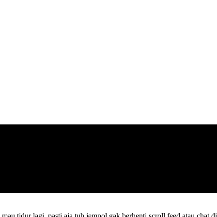
au tidur lagi, pasti aja tuh jempol gak berhenti scroll feed atau cha