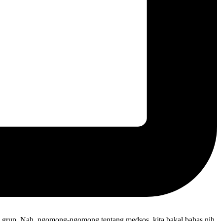
t di grup. Nah, ngomong-ngomong tentang medsos, kita bakal bahas nih