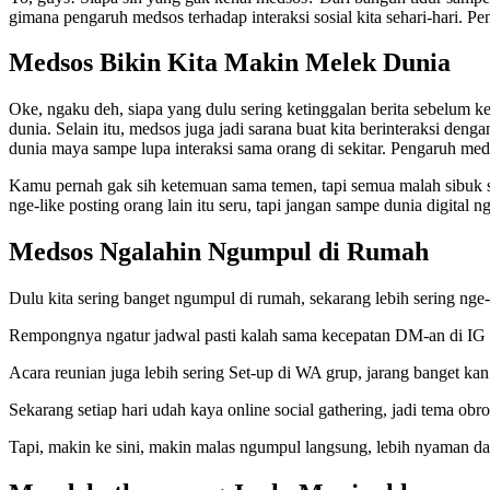
gimana pengaruh medsos terhadap interaksi sosial kita sehari-hari. Pe
Medsos Bikin Kita Makin Melek Dunia
Oke, ngaku deh, siapa yang dulu sering ketinggalan berita sebelum ke
dunia. Selain itu, medsos juga jadi sarana buat kita berinteraksi deng
dunia maya sampe lupa interaksi sama orang di sekitar. Pengaruh medso
Kamu pernah gak sih ketemuan sama temen, tapi semua malah sibuk sam
nge-like posting orang lain itu seru, tapi jangan sampe dunia digital ng
Medsos Ngalahin Ngumpul di Rumah
Dulu kita sering banget ngumpul di rumah, sekarang lebih sering nge
Rempongnya ngatur jadwal pasti kalah sama kecepatan DM-an di IG a
Acara reunian juga lebih sering Set-up di WA grup, jarang banget k
Sekarang setiap hari udah kaya online social gathering, jadi tema obro
Tapi, makin ke sini, makin malas ngumpul langsung, lebih nyaman da