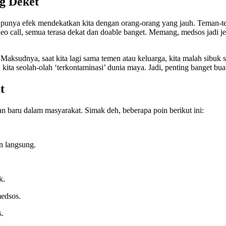
g Deket
ng punya efek mendekatkan kita dengan orang-orang yang jauh. Teman-t
video call, semua terasa dekat dan doable banget. Memang, medsos jadi 
. Maksudnya, saat kita lagi sama temen atau keluarga, kita malah sibuk
an kita seolah-olah ‘terkontaminasi’ dunia maya. Jadi, penting banget buat
t
aan baru dalam masyarakat. Simak deh, beberapa poin berikut ini:
n langsung.
k.
medsos.
s.