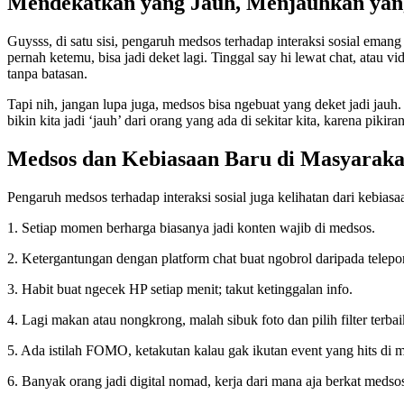
Mendekatkan yang Jauh, Menjauhkan yan
Guysss, di satu sisi, pengaruh medsos terhadap interaksi sosial ema
pernah ketemu, bisa jadi deket lagi. Tinggal say hi lewat chat, atau 
tanpa batasan.
Tapi nih, jangan lupa juga, medsos bisa ngebuat yang deket jadi jauh
bikin kita jadi ‘jauh’ dari orang yang ada di sekitar kita, karena pikir
Medsos dan Kebiasaan Baru di Masyaraka
Pengaruh medsos terhadap interaksi sosial juga kelihatan dari kebias
1. Setiap momen berharga biasanya jadi konten wajib di medsos.
2. Ketergantungan dengan platform chat buat ngobrol daripada telepo
3. Habit buat ngecek HP setiap menit; takut ketinggalan info.
4. Lagi makan atau nongkrong, malah sibuk foto dan pilih filter terbai
5. Ada istilah FOMO, ketakutan kalau gak ikutan event yang hits di 
6. Banyak orang jadi digital nomad, kerja dari mana aja berkat medso