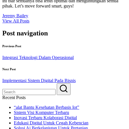
ini biar semuanya bisa lebih optimal dan menguntungkan semua
pihak. Let’s move forward smart, guys!
Jeremy Bailey
View All Posts
Post navigation
Previous Post
Integrasi Teknologi Dalam Operasional
Next Post
Implementasi Sistem Digital Pada Bisnis
Recent Posts
“alat Bantu Kesehatan Berbasis Iot”
Sistem Visi Komputer Terbaru
Inovasi Terbaru Kolaborasi Digital
Edukasi Digital Untuk Cegah Kebencian
Solusi Ai Berkelanjutan Untuk Pertanian