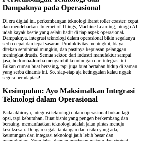
Dampaknya pada Operasional
Di era digital ini, perkembangan teknologi ibarat roller coaster: cepat
dan mendebarkan. Internet of Things, Machine Learning, hingga AI
udah kayak bestie yang selalu hadir di tiap aspek operasional.
Dampaknya, integrasi teknologi dalam operasional bikin segalanya
serba cepat dan tepat sasaran. Produktivitas meningkat, biaya
ditekan seminimal mungkin, dan pastinya kepuasan pelanggan
meningkat drastis. Semua sektor, dari industri manufaktur sampai
jasa, berlomba-lomba mengambil keuntungan dari integrasi ini.
Bukan cuman buat bersaing, tapi juga buat bertahan hidup di zaman
yang serba dinamis ini. So, siap-siap aja ketinggalan kalau nggak
segera beradaptasi!
Kesimpulan: Ayo Maksimalkan Integrasi
Teknologi dalam Operasional
Pada akhirnya, integrasi teknologi dalam operasional bukan lagi
opsi, tapi kebutuhan. Buat bisnis yang pengen berkembang dan
bersaing, memanfaatkan teknologi adalah jalan pintas menuju
kesuksesan. Dengan segala tantangan dan risiko yang ada,
keuntungan dari integrasi teknologi jauh lebih besar dan
menggiurkan. Yang jelas, dengan persiapan matang dan strategi