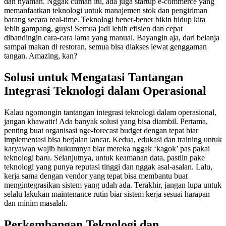
dan nyaman. Nggak cuman itu, ada juga startup e-commerce yang
memanfaatkan teknologi untuk manajemen stok dan pengiriman
barang secara real-time. Teknologi bener-bener bikin hidup kita
lebih gampang, guys! Semua jadi lebih efisien dan cepat
dibandingin cara-cara lama yang manual. Bayangin aja, dari belanja
sampai makan di restoran, semua bisa diakses lewat genggaman
tangan. Amazing, kan?
Solusi untuk Mengatasi Tantangan
Integrasi Teknologi dalam Operasional
Kalau ngomongin tantangan integrasi teknologi dalam operasional,
jangan khawatir! Ada banyak solusi yang bisa diambil. Pertama,
penting buat organisasi nge-forecast budget dengan tepat biar
implementasi bisa berjalan lancar. Kedua, edukasi dan training untuk
karyawan wajib hukumnya biar mereka nggak ‘kagok’ pas pakai
teknologi baru. Selanjutnya, untuk keamanan data, pastiin pake
teknologi yang punya reputasi tinggi dan nggak asal-asalan. Lalu,
kerja sama dengan vendor yang tepat bisa membantu buat
mengintegrasikan sistem yang udah ada. Terakhir, jangan lupa untuk
selalu lakukan maintenance rutin biar sistem kerja sesuai harapan
dan minim masalah.
Perkembangan Teknologi dan