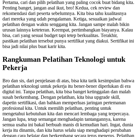
Pertama, cari dan pilih pelatihan yang paling cocok buat bidang kita.
Penting banget, jangan asal ikut, bro! Kedua, cek review dan
rekomendasi dari peserta sebelumnya. Kita bisa tahu kualitasnya
dari mereka yang udah pengalaman. Ketiga, sesuaikan jadwal
pelatihan dengan waktu senggang kita. Jangan sampe malah bikin
urusan lainnya keteteran. Keempat, pertimbangkan biayanya. Kalau
bisa, cari yang sesuai budget tapi tetep berkualitas. Terakhir,
pastikan pelatihan tersebut punya sertifikat yang diakui. Sertifikat ini
bisa jadi nilai plus buat karir kita.
Rangkuman Pelatihan Teknologi untuk
Pekerja
Bro dan sis, dari penjelasan di atas, bisa kita tarik kesimpulan bahwa
pelatihan teknologi untuk pekerja itu bener-bener diperlukan di era
digital ini. Tanpa pelatihan, kita bisa banget ketinggalan dan malah
susah berkembang. Dengan pelatihan, kita bisa upgrade skill,
dapetin sertifikasi, dan bahkan memperluas jaringan pertemanan
profesional kita. Untuk memilih pelatihan, penting untuk
mengetahui kebutuhan kita dan mencari lembaga yang terpercaya.
Jangan lupa, tetap semangat menghadapin tantangannya, karena
semua usaha ini bakal berbuah manis di kemudian hari. Ingat, dunia
kerja itu dinamis, dan kita harus selalu siap menghadapi perubahan
dengan cara belajar dan berkembang secara terus menerus. Pelatihan