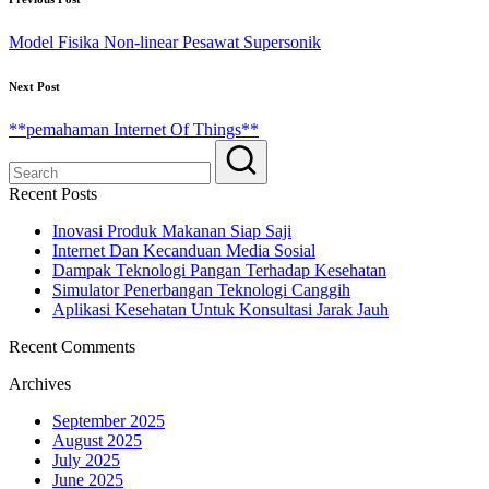
Model Fisika Non-linear Pesawat Supersonik
Next Post
**pemahaman Internet Of Things**
Recent Posts
Inovasi Produk Makanan Siap Saji
Internet Dan Kecanduan Media Sosial
Dampak Teknologi Pangan Terhadap Kesehatan
Simulator Penerbangan Teknologi Canggih
Aplikasi Kesehatan Untuk Konsultasi Jarak Jauh
Recent Comments
Archives
September 2025
August 2025
July 2025
June 2025