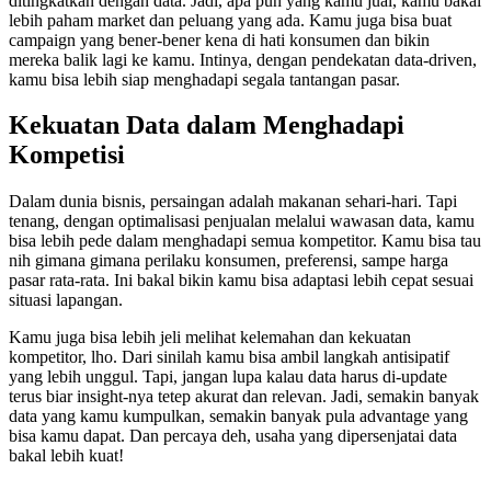
ditingkatkan dengan data. Jadi, apa pun yang kamu jual, kamu bakal
lebih paham market dan peluang yang ada. Kamu juga bisa buat
campaign yang bener-bener kena di hati konsumen dan bikin
mereka balik lagi ke kamu. Intinya, dengan pendekatan data-driven,
kamu bisa lebih siap menghadapi segala tantangan pasar.
Kekuatan Data dalam Menghadapi
Kompetisi
Dalam dunia bisnis, persaingan adalah makanan sehari-hari. Tapi
tenang, dengan optimalisasi penjualan melalui wawasan data, kamu
bisa lebih pede dalam menghadapi semua kompetitor. Kamu bisa tau
nih gimana gimana perilaku konsumen, preferensi, sampe harga
pasar rata-rata. Ini bakal bikin kamu bisa adaptasi lebih cepat sesuai
situasi lapangan.
Kamu juga bisa lebih jeli melihat kelemahan dan kekuatan
kompetitor, lho. Dari sinilah kamu bisa ambil langkah antisipatif
yang lebih unggul. Tapi, jangan lupa kalau data harus di-update
terus biar insight-nya tetep akurat dan relevan. Jadi, semakin banyak
data yang kamu kumpulkan, semakin banyak pula advantage yang
bisa kamu dapat. Dan percaya deh, usaha yang dipersenjatai data
bakal lebih kuat!