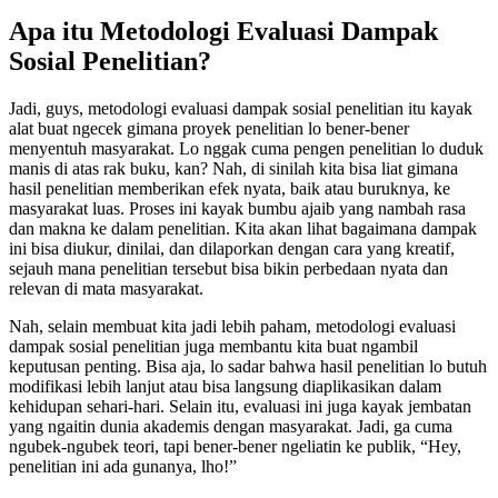
Apa itu Metodologi Evaluasi Dampak
Sosial Penelitian?
Jadi, guys, metodologi evaluasi dampak sosial penelitian itu kayak
alat buat ngecek gimana proyek penelitian lo bener-bener
menyentuh masyarakat. Lo nggak cuma pengen penelitian lo duduk
manis di atas rak buku, kan? Nah, di sinilah kita bisa liat gimana
hasil penelitian memberikan efek nyata, baik atau buruknya, ke
masyarakat luas. Proses ini kayak bumbu ajaib yang nambah rasa
dan makna ke dalam penelitian. Kita akan lihat bagaimana dampak
ini bisa diukur, dinilai, dan dilaporkan dengan cara yang kreatif,
sejauh mana penelitian tersebut bisa bikin perbedaan nyata dan
relevan di mata masyarakat.
Nah, selain membuat kita jadi lebih paham, metodologi evaluasi
dampak sosial penelitian juga membantu kita buat ngambil
keputusan penting. Bisa aja, lo sadar bahwa hasil penelitian lo butuh
modifikasi lebih lanjut atau bisa langsung diaplikasikan dalam
kehidupan sehari-hari. Selain itu, evaluasi ini juga kayak jembatan
yang ngaitin dunia akademis dengan masyarakat. Jadi, ga cuma
ngubek-ngubek teori, tapi bener-bener ngeliatin ke publik, “Hey,
penelitian ini ada gunanya, lho!”