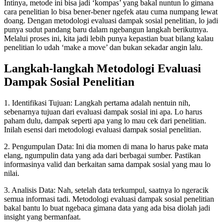
Intinya, metode ini bisa jadi ‘kompas’ yang bakal nuntun lo gimana
cara penelitian lo bisa bener-bener ngefek atau cuma numpang lewat
doang. Dengan metodologi evaluasi dampak sosial penelitian, lo jadi
punya sudut pandang baru dalam ngebangun langkah berikutnya.
Melalui proses ini, kita jadi lebih punya kepastian buat bilang kalau
penelitian lo udah ‘make a move’ dan bukan sekadar angin lalu.
Langkah-langkah Metodologi Evaluasi
Dampak Sosial Penelitian
1. Identifikasi Tujuan: Langkah pertama adalah nentuin nih,
sebenarnya tujuan dari evaluasi dampak sosial ini apa. Lo harus
paham dulu, dampak seperti apa yang lo mau cek dari penelitian.
Inilah esensi dari metodologi evaluasi dampak sosial penelitian.
2. Pengumpulan Data: Ini dia momen di mana lo harus pake mata
elang, ngumpulin data yang ada dari berbagai sumber. Pastikan
informasinya valid dan berkaitan sama dampak sosial yang mau lo
nilai.
3. Analisis Data: Nah, setelah data terkumpul, saatnya lo ngeracik
semua informasi tadi. Metodologi evaluasi dampak sosial penelitian
bakal bantu lo buat ngebaca gimana data yang ada bisa diolah jadi
insight yang bermanfaat.