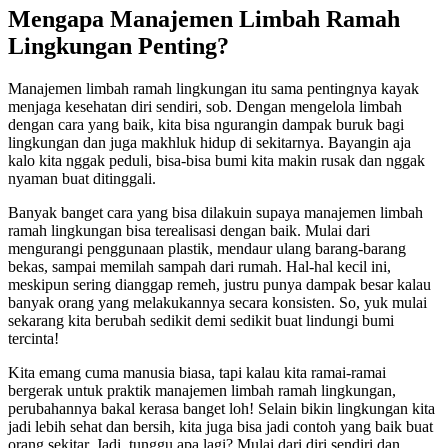
Mengapa Manajemen Limbah Ramah
Lingkungan Penting?
Manajemen limbah ramah lingkungan itu sama pentingnya kayak
menjaga kesehatan diri sendiri, sob. Dengan mengelola limbah
dengan cara yang baik, kita bisa ngurangin dampak buruk bagi
lingkungan dan juga makhluk hidup di sekitarnya. Bayangin aja
kalo kita nggak peduli, bisa-bisa bumi kita makin rusak dan nggak
nyaman buat ditinggali.
Banyak banget cara yang bisa dilakuin supaya manajemen limbah
ramah lingkungan bisa terealisasi dengan baik. Mulai dari
mengurangi penggunaan plastik, mendaur ulang barang-barang
bekas, sampai memilah sampah dari rumah. Hal-hal kecil ini,
meskipun sering dianggap remeh, justru punya dampak besar kalau
banyak orang yang melakukannya secara konsisten. So, yuk mulai
sekarang kita berubah sedikit demi sedikit buat lindungi bumi
tercinta!
Kita emang cuma manusia biasa, tapi kalau kita ramai-ramai
bergerak untuk praktik manajemen limbah ramah lingkungan,
perubahannya bakal kerasa banget loh! Selain bikin lingkungan kita
jadi lebih sehat dan bersih, kita juga bisa jadi contoh yang baik buat
orang sekitar. Jadi, tunggu apa lagi? Mulai dari diri sendiri dan