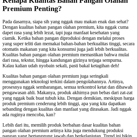
Kenapa Kualitas Bahan Pangan Olahan
Premium Penting?
Pada dasarnya, siapa sih yang nggak mau makan enak dan sehat?
Dengan kualitas bahan pangan olahan premium, kita nggak cuma
dapet rasa yang lebih lezat, tapi juga manfaat kesehatan yang
ciamik. Ketika bahan pangan diproduksi dengan melalui proses
yang super teliti dan memakai bahan-bahan berkualitas tinggi, secara
otomatis makanan yang kita konsumsi juga jadi lebih berkualitas.
Kualitas bahan pangan olahan premium memastikan bahwa mulai
dari rasa, tekstur, hingga kandungan gizinya terjaga sempurna.
Kalau kalian udah nyobain sekali, pasti bakal ketagihan deh!
Kualitas bahan pangan olahan premium juga seringkali
menggunakan teknologi terkini dalam pengolahannya. Artinya,
prosesnya nggak sembarangan, semua terkontrol ketat dan dibawah
pengawasan ahli. Makanya, produk akhirnya pun bebas dari zat-zat
yang nggak baik buat tubuh kita. Dengan demikian, meskipun harga
produk premium cenderung lebih tinggi, apa yang kita dapatkan
sebanding dengan kualitas dan manfaat yang dirasakan. Jadi nggak
ada ruginya mencoba, kan?
Lebih dari itu, memilih produk berbahan dasar kualitas bahan
pangan olahan premium artinya kita juga mendukung produksi
pangan yang bertanggung jawab dan berkelanjutan. Trend ini bikin