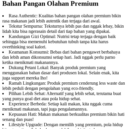
Bahan Pangan Olahan Premium
Rasa Authentic: Kualitas bahan pangan olahan premium bikin
rasa makanan jadi lebih autentik dan terjaga dari awal.
Tekstur Sempurna: Teksturnya lebih pas dan nggak lebay, bikin
lidah kita bisa ngerasain detail dari tiap bahan yang dipakai.
Kandungan Gizi Optimal: Nutrisi tetap terjaga dengan baik
sehingga bisa memenuhi kebutuhan tubuh tanpa kita harus
overthinking soal kalori.
Keamanan Konsumsi: Bebas dari bahan pengawet berbahaya
dan lebih aman dikonsumsi setiap hari. Jadi nggak perlu parno
ketika menikmati makanannya.
Dukung Petani Lokal: Banyak produk premium yang
menggunakan bahan dasar dari produsen lokal. Selain enak, kita
juga support mereka lho!
Ramah Lingkungan: Produk premium cenderung less waste dan
lebih peduli dengan pengolahan yang eco-friendly.
Pilihan Lebih Sehat: Alternatif yang lebih sehat, terutama buat
yang punya goal diet atau pola hidup sehat.
Experience Berbeda: Setiap kali makan, kita nggak cuma
menikmati makanan, tapi juga pengalamannya.
Kepuasan Hati: Makan makanan berkualitas premium bikin hati
senang dan puas!
Lifestyle Upgrade: Dengan memilih yang premium, pola hidup