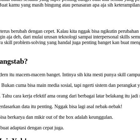
 Buat kamu yang masih bingung atau penasaran apa aja sih keterampilan 
 terus berubah dengan cepet. Kalau kita nggak bisa ngikutin perubahan i
ngin aja deh, dari mulai urusan teknologi sampai interpersonal skills s
a skill problem-solving yang handal juga penting banget kan buat meng
angstab?
modern itu macem-macem banget. Intinya sih kita mesti punya skill campur
gi. Bukan cuma bisa main media sosial, tapi ngerti sistem dan perangkat 
 Tahu cara kerja efektif ama orang dari berbagai latar belakang itu jadi n
rdasarkan data itu penting. Nggak bisa lagi asal nebak-nebak!
Bisa berkarya dan mikir out of the box adalah keunggulan.
p buat adaptasi dengan cepat juga.