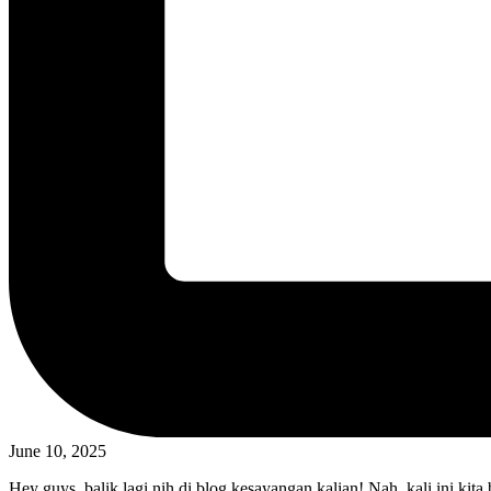
June 10, 2025
Hey guys, balik lagi nih di blog kesayangan kalian! Nah, kali ini kit