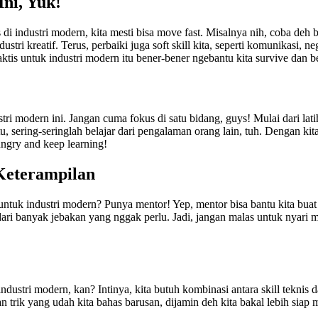
ni, Yuk!
di industri modern, kita mesti bisa move fast. Misalnya nih, coba deh b
industri kreatif. Terus, perbaiki juga soft skill kita, seperti komunikasi,
raktis untuk industri modern itu bener-bener ngebantu kita survive dan 
stri modern ini. Jangan cuma fokus di satu bidang, guys! Mulai dari lat
 itu, sering-seringlah belajar dari pengalaman orang lain, tuh. Dengan ki
hungry and keep learning!
Keterampilan
 untuk industri modern? Punya mentor! Yep, mentor bisa bantu kita bua
i banyak jebakan yang nggak perlu. Jadi, jangan malas untuk nyari men
dustri modern, kan? Intinya, kita butuh kombinasi antara skill teknis dan
n trik yang udah kita bahas barusan, dijamin deh kita bakal lebih si