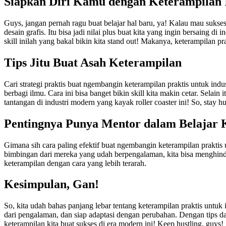
Siapkan Diri Kamu dengan Keterampilan I
Guys, jangan pernah ragu buat belajar hal baru, ya! Kalau mau sukses 
desain grafis. Itu bisa jadi nilai plus buat kita yang ingin bersaing di 
skill inilah yang bakal bikin kita stand out! Makanya, keterampilan p
Tips Jitu Buat Asah Keterampilan
Cari strategi praktis buat ngembangin keterampilan praktis untuk indu
berbagi ilmu. Cara ini bisa banget bikin skill kita makin cetar. Selain
tantangan di industri modern yang kayak roller coaster ini! So, stay 
Pentingnya Punya Mentor dalam Belajar 
Gimana sih cara paling efektif buat ngembangin keterampilan praktis
bimbingan dari mereka yang udah berpengalaman, kita bisa menghindar
keterampilan dengan cara yang lebih terarah.
Kesimpulan, Gan!
So, kita udah bahas panjang lebar tentang keterampilan praktis untuk in
dari pengalaman, dan siap adaptasi dengan perubahan. Dengan tips da
keterampilan kita buat sukses di era modern ini! Keep hustling, guys!