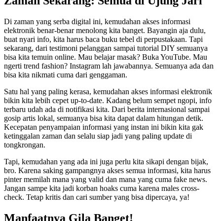
Zaman Sekarang: Semua di Ujung Jari
Di zaman yang serba digital ini, kemudahan akses informasi
elektronik benar-benar menolong kita banget. Bayangin aja dulu,
buat nyari info, kita harus baca buku tebel di perpustakaan. Tapi
sekarang, dari testimoni pelanggan sampai tutorial DIY semuanya
bisa kita temuin online. Mau belajar masak? Buka YouTube. Mau
ngerti trend fashion? Instagram lah jawabannya. Semuanya ada dan
bisa kita nikmati cuma dari genggaman.
Satu hal yang paling kerasa, kemudahan akses informasi elektronik
bikin kita lebih cepet up-to-date. Kadang belum sempet ngopi, info
terbaru udah ada di notifikasi kita. Dari berita internasional sampai
gosip artis lokal, semuanya bisa kita dapat dalam hitungan detik.
Kecepatan penyampaian informasi yang instan ini bikin kita gak
ketinggalan zaman dan selalu siap jadi yang paling update di
tongkrongan.
Tapi, kemudahan yang ada ini juga perlu kita sikapi dengan bijak,
bro. Karena saking gampangnya akses semua informasi, kita harus
pinter memilah mana yang valid dan mana yang cuma fake news.
Jangan sampe kita jadi korban hoaks cuma karena males cross-
check. Tetap kritis dan cari sumber yang bisa dipercaya, ya!
Manfaatnya Gila Banget!