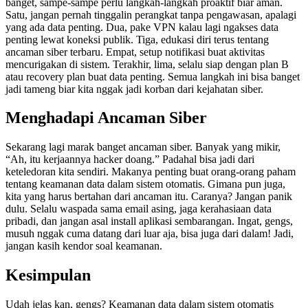
banget, sampe-sampe perlu langkah-langkah proaktif biar aman.
Satu, jangan pernah tinggalin perangkat tanpa pengawasan, apalagi
yang ada data penting. Dua, pake VPN kalau lagi ngakses data
penting lewat koneksi publik. Tiga, edukasi diri terus tentang
ancaman siber terbaru. Empat, setup notifikasi buat aktivitas
mencurigakan di sistem. Terakhir, lima, selalu siap dengan plan B
atau recovery plan buat data penting. Semua langkah ini bisa banget
jadi tameng biar kita nggak jadi korban dari kejahatan siber.
Menghadapi Ancaman Siber
Sekarang lagi marak banget ancaman siber. Banyak yang mikir,
“Ah, itu kerjaannya hacker doang.” Padahal bisa jadi dari
keteledoran kita sendiri. Makanya penting buat orang-orang paham
tentang keamanan data dalam sistem otomatis. Gimana pun juga,
kita yang harus bertahan dari ancaman itu. Caranya? Jangan panik
dulu. Selalu waspada sama email asing, jaga kerahasiaan data
pribadi, dan jangan asal install aplikasi sembarangan. Ingat, gengs,
musuh nggak cuma datang dari luar aja, bisa juga dari dalam! Jadi,
jangan kasih kendor soal keamanan.
Kesimpulan
Udah jelas kan, gengs? Keamanan data dalam sistem otomatis