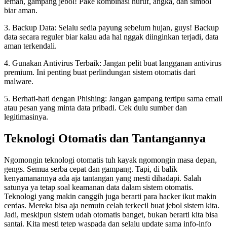
lemah, gampang jebol! Pake kombinasi huruf, angka, dan simbol
biar aman.
3. Backup Data: Selalu sedia payung sebelum hujan, guys! Backup
data secara reguler biar kalau ada hal nggak diinginkan terjadi, data
aman terkendali.
4. Gunakan Antivirus Terbaik: Jangan pelit buat langganan antivirus
premium. Ini penting buat perlindungan sistem otomatis dari
malware.
5. Berhati-hati dengan Phishing: Jangan gampang tertipu sama email
atau pesan yang minta data pribadi. Cek dulu sumber dan
legitimasinya.
Teknologi Otomatis dan Tantangannya
Ngomongin teknologi otomatis tuh kayak ngomongin masa depan,
gengs. Semua serba cepat dan gampang. Tapi, di balik
kenyamanannya ada aja tantangan yang mesti dihadapi. Salah
satunya ya tetap soal keamanan data dalam sistem otomatis.
Teknologi yang makin canggih juga berarti para hacker ikut makin
cerdas. Mereka bisa aja nemuin celah terkecil buat jebol sistem kita.
Jadi, meskipun sistem udah otomatis banget, bukan berarti kita bisa
santai. Kita mesti tetep waspada dan selalu update sama info-info