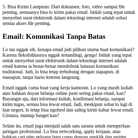
5. Bisa Kirim Lampiran: Dari dokumen, foto, video sampai file
penting, semuanya bisa lo kirim pakai email. Istilah yang tepat untuk
menyebut surat elektronik dalam teknologi internet adalah solusi
semua akses file penting.
Email: Komunikasi Tanpa Batas
Lo tau nggak sih, kenapa email jadi pilihan utama buat komunikasi?
Karena fleksibilitasnya nggak tertandingi, gengs! Istilah yang tepat
untuk menyebut surat elektronik dalam teknologi internet adalah
email karena ia benar-benar mendobrak batasan komunikasi
tradisional. Jadi, lo bisa tetap terhubung dengan siapapun, di
manapun, tanpa harus ketemu langsung.
Email nggak cuma buat yang kerja kantoran. Lo yang masih kuliah
atau bahkan doyan belanja online pasti sering pakai email, kan?
Bayangin aja, dari informasi kuliah, konfirmasi belanja, sampai
kirim tugas, semua bisa lewat email. Jadi, meskipun sobat lo lagi di
luar negeri, lo tetap bisa ngobrol dan saling kirim kabar lewat email.
Gimana, mantap banget kan?
Selain itu, email juga menjadi salah satu sarana untuk memperluas
jaringan profesional. Lo bisa networking, apply kerjaan, atau
bahkan cari tahu peluang baru cuma dengan ngeklik dan ngirim