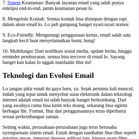
7.
Sistem
Keamanan: Banyak layanan email yang udah punya
enkripsi end-to-end, jamin keamanan pesan lo.
8. Mengelola Kontak: Semua kontak bisa disimpan dengan rapi
dalam akun email lo. Lo jadi gampang banget nyari-nyari nomor.
9. Eco-Friendly: Mengurangi penggunaan kertas, email salah satu
langkah kecil buat menyelamatkan bumi, bung!
10. Multifungsi: Dari notifikasi sosial media, update berita, hingga
reminder pembayaran, semua bisa tercover di email lo. Sayang
banget kan kalau lo nggak manfaatin fitur ini!
Teknologi dan Evolusi Email
Lo jangan pikir email itu gaya baru, ya. Sejak pertama kali muncul,
istilah yang tepat untuk menyebut surat elektronik dalam teknologi
internet adalah email ini udah banyak banget berkembang. Dari
yang awalnya cuma bisa kirim teks doang, sekarang bisa ngirim
berbagai file. Format, fitur dan penggunaannya terus diperbarui
sesuai perkembangan zaman.
Seiring waktu, perusahaan-perusahaan juga terus berusaha
nyempurnain sistem email. Entah dengan nambahin fitur-fitur seperti
prioritas pesan, integrasi dengan aplikasi lain, hingga spam filter