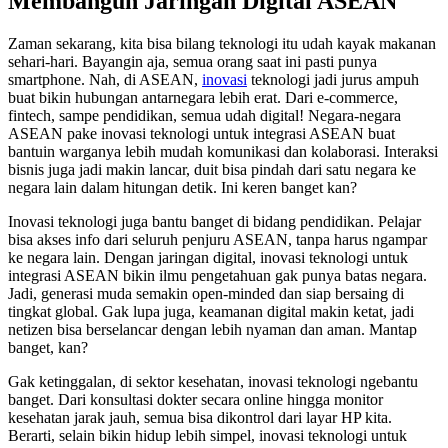
Membangun Jaringan Digital ASEAN
Zaman sekarang, kita bisa bilang teknologi itu udah kayak makanan
sehari-hari. Bayangin aja, semua orang saat ini pasti punya
smartphone. Nah, di ASEAN,
inovasi
teknologi jadi jurus ampuh
buat bikin hubungan antarnegara lebih erat. Dari e-commerce,
fintech, sampe pendidikan, semua udah digital! Negara-negara
ASEAN pake inovasi teknologi untuk integrasi ASEAN buat
bantuin warganya lebih mudah komunikasi dan kolaborasi. Interaksi
bisnis juga jadi makin lancar, duit bisa pindah dari satu negara ke
negara lain dalam hitungan detik. Ini keren banget kan?
Inovasi teknologi juga bantu banget di bidang pendidikan. Pelajar
bisa akses info dari seluruh penjuru ASEAN, tanpa harus ngampar
ke negara lain. Dengan jaringan digital, inovasi teknologi untuk
integrasi ASEAN bikin ilmu pengetahuan gak punya batas negara.
Jadi, generasi muda semakin open-minded dan siap bersaing di
tingkat global. Gak lupa juga, keamanan digital makin ketat, jadi
netizen bisa berselancar dengan lebih nyaman dan aman. Mantap
banget, kan?
Gak ketinggalan, di sektor kesehatan, inovasi teknologi ngebantu
banget. Dari konsultasi dokter secara online hingga monitor
kesehatan jarak jauh, semua bisa dikontrol dari layar HP kita.
Berarti, selain bikin hidup lebih simpel, inovasi teknologi untuk