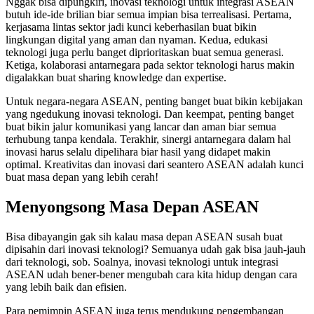
Nggak bisa dipungkiri, inovasi teknologi untuk integrasi ASEAN
butuh ide-ide brilian biar semua impian bisa terrealisasi. Pertama,
kerjasama lintas sektor jadi kunci keberhasilan buat bikin
lingkungan digital yang aman dan nyaman. Kedua, edukasi
teknologi juga perlu banget diprioritaskan buat semua generasi.
Ketiga, kolaborasi antarnegara pada sektor teknologi harus makin
digalakkan buat sharing knowledge dan expertise.
Untuk negara-negara ASEAN, penting banget buat bikin kebijakan
yang ngedukung inovasi teknologi. Dan keempat, penting banget
buat bikin jalur komunikasi yang lancar dan aman biar semua
terhubung tanpa kendala. Terakhir, sinergi antarnegara dalam hal
inovasi harus selalu dipelihara biar hasil yang didapet makin
optimal. Kreativitas dan inovasi dari seantero ASEAN adalah kunci
buat masa depan yang lebih cerah!
Menyongsong Masa Depan ASEAN
Bisa dibayangin gak sih kalau masa depan ASEAN susah buat
dipisahin dari inovasi teknologi? Semuanya udah gak bisa jauh-jauh
dari teknologi, sob. Soalnya, inovasi teknologi untuk integrasi
ASEAN udah bener-bener mengubah cara kita hidup dengan cara
yang lebih baik dan efisien.
Para pemimpin ASEAN juga terus mendukung pengembangan