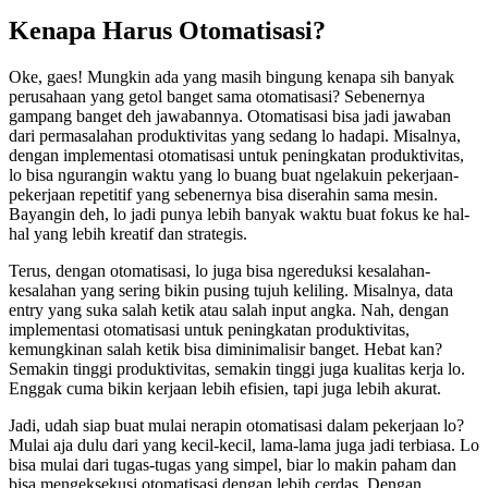
Kenapa Harus Otomatisasi?
Oke, gaes! Mungkin ada yang masih bingung kenapa sih banyak
perusahaan yang getol banget sama otomatisasi? Sebenernya
gampang banget deh jawabannya. Otomatisasi bisa jadi jawaban
dari permasalahan produktivitas yang sedang lo hadapi. Misalnya,
dengan implementasi otomatisasi untuk peningkatan produktivitas,
lo bisa ngurangin waktu yang lo buang buat ngelakuin pekerjaan-
pekerjaan repetitif yang sebenernya bisa diserahin sama mesin.
Bayangin deh, lo jadi punya lebih banyak waktu buat fokus ke hal-
hal yang lebih kreatif dan strategis.
Terus, dengan otomatisasi, lo juga bisa ngereduksi kesalahan-
kesalahan yang sering bikin pusing tujuh keliling. Misalnya, data
entry yang suka salah ketik atau salah input angka. Nah, dengan
implementasi otomatisasi untuk peningkatan produktivitas,
kemungkinan salah ketik bisa diminimalisir banget. Hebat kan?
Semakin tinggi produktivitas, semakin tinggi juga kualitas kerja lo.
Enggak cuma bikin kerjaan lebih efisien, tapi juga lebih akurat.
Jadi, udah siap buat mulai nerapin otomatisasi dalam pekerjaan lo?
Mulai aja dulu dari yang kecil-kecil, lama-lama juga jadi terbiasa. Lo
bisa mulai dari tugas-tugas yang simpel, biar lo makin paham dan
bisa mengeksekusi otomatisasi dengan lebih cerdas. Dengan