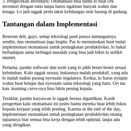
5. Pengecekan Inventaris: Otomatisasi bisa bantu lo buat cek
inventori dengan rutin tanpa harus ngabisin banyak waktu dan
tenaga. Lo jadi nggak perlu takut kehilangan stok barang di gudang.
Tantangan dalam Implementasi
Beneran deh, guys, setiap teknologi pasti punya tantangannya
sendiri, dan otomatisasi juga begitu. Pas lo memutuskan buat mulai
implementasi otomatisasi untuk peningkatan produktivitas, lo bakal
berhadapan sama berbagai masalah yang bisa jadi bikin lo sedikit
mumet.
Pertama, pastiin software dan tools yang lo pilih bener-bener sesuai
kebutuhan. Kalo nggak sesuai, bukannya malah produktif, yang ada
lo malah makin pusing nyesuain segalanya. Kedua, lo harus nyiapin
waktu buat belajar dan nyesuain sama teknologi yang baru. Ori tau
kan, learning curve-nya bisa bikin pening kepala.
Terakhir, pastiin karyawan lo nggak berasa digantikan. Kasih
pengertian kalo otomatisasi ini justru bantu mereka buat lebih fokus
kepada kerjaan yang lebih penting. Karena in the end of the day,
implementasi otomatisasi untuk peningkatan produktivitas emang
tujuannya biar semua bisa kerja dengan lebih optimal, tanpa ada
yang dirugikan.