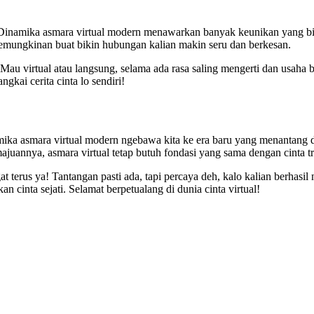
. Dinamika asmara virtual modern menawarkan banyak keunikan yang bisa
kemungkinan buat bikin hubungan kalian makin seru dan berkesan.
au virtual atau langsung, selama ada rasa saling mengerti dan usaha b
ngkai cerita cinta lo sendiri!
amika asmara virtual modern ngebawa kita ke era baru yang menantang da
uannya, asmara virtual tetap butuh fondasi yang sama dengan cinta tr
gat terus ya! Tantangan pasti ada, tapi percaya deh, kalo kalian berhas
 cinta sejati. Selamat berpetualang di dunia cinta virtual!