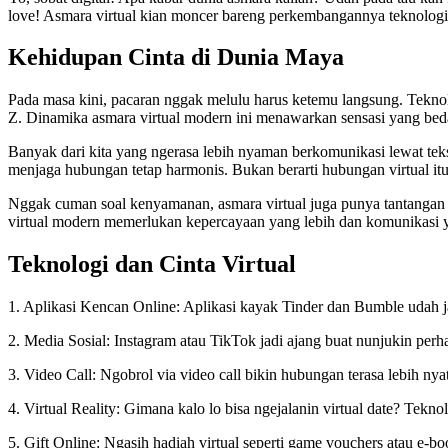
love! Asmara virtual kian moncer bareng perkembangannya teknologi. 
Kehidupan Cinta di Dunia Maya
Pada masa kini, pacaran nggak melulu harus ketemu langsung. Teknol
Z. Dinamika asmara virtual modern ini menawarkan sensasi yang beda da
Banyak dari kita yang ngerasa lebih nyaman berkomunikasi lewat tek
menjaga hubungan tetap harmonis. Bukan berarti hubungan virtual itu
Nggak cuman soal kenyamanan, asmara virtual juga punya tantangan t
virtual modern memerlukan kepercayaan yang lebih dan komunikasi yan
Teknologi dan Cinta Virtual
1. Aplikasi Kencan Online: Aplikasi kayak Tinder dan Bumble udah ja
2. Media Sosial: Instagram atau TikTok jadi ajang buat nunjukin pe
3. Video Call: Ngobrol via video call bikin hubungan terasa lebih nya
4. Virtual Reality: Gimana kalo lo bisa ngejalanin virtual date? Tek
5. Gift Online: Ngasih hadiah virtual seperti game vouchers atau e-bo