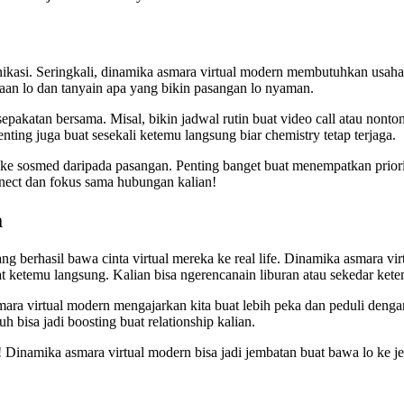
ikasi. Seringkali, dinamika asmara virtual modern membutuhkan usaha
aan lo dan tanyain apa yang bikin pasangan lo nyaman.
epakatan bersama. Misal, bikin jadwal rutin buat video call atau nonto
ing juga buat sesekali ketemu langsung biar chemistry tetap terjaga.
us ke sosmed daripada pasangan. Penting banget buat menempatkan priori
nect dan fokus sama hubungan kalian!
a
g berhasil bawa cinta virtual mereka ke real life. Dinamika asmara vir
at ketemu langsung. Kalian bisa ngerencanain liburan atau sekedar kete
a virtual modern mengajarkan kita buat lebih peka dan peduli dengan
uh bisa jadi boosting buat relationship kalian.
! Dinamika asmara virtual modern bisa jadi jembatan buat bawa lo ke jen