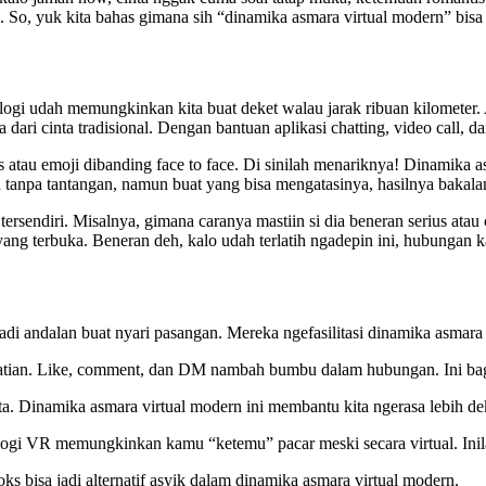
So, yuk kita bahas gimana sih “dinamika asmara virtual modern” bisa b
ogi udah memungkinkan kita buat deket walau jarak ribuan kilometer.
ri cinta tradisional. Dengan bantuan aplikasi chatting, video call, da
s atau emoji dibanding face to face. Di sinilah menariknya! Dinamik
 tanpa tantangan, namun buat yang bisa mengatasinya, hasilnya bakala
ersendiri. Misalnya, gimana caranya mastiin si dia beneran serius a
g terbuka. Beneran deh, kalo udah terlatih ngadepin ini, hubungan ka
di andalan buat nyari pasangan. Mereka ngefasilitasi dinamika asmara
rhatian. Like, comment, dan DM nambah bumbu dalam hubungan. Ini bag
ta. Dinamika asmara virtual modern ini membantu kita ngerasa lebih dek
nologi VR memungkinkan kamu “ketemu” pacar meski secara virtual. Inil
oks bisa jadi alternatif asyik dalam dinamika asmara virtual modern.