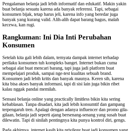
Pengalaman belanja jadi lebih informatif dan edukatif. Makin yakin
buat belanja sesuatu karena ada banyak referensi. Tapi, sebagai
konsumen bijak, tetap harus jeli, karena info yang beredar juga
banyak yang kurang valid. Alih-alih dapat barang bagus, malah
kecewa, kan rugi.
Rangkuman: Ini Dia Inti Perubahan
Konsumen
Setelah kita gali lebih dalam, ternyata dampak internet terhadap
perilaku konsumen tuh kompleks banget. Internet bukan cuma
sebagai alat buat mencari barang, tapi juga jadi platform buat
mempelajari produk, sampai nge-test kualitas sebuah brand.
Konsumen jadi lebih kritis dan banyak maunya. Keren sih, karena
kita bisa akses banyak informasi, tapi di sisi lain juga bikin ribet
kalau nggak pandai memilah.
Sensasi belanja online yang practically limitless bikin kita sering
kebablasan. Tanpa disadari, kita jadi lebih konsumtif dan gampang
terpengaruh tren. Apalagi dengan adanya influencer dan promo gila-
gilaan, belanja jadi seperti ajang bersenang-senang yang susah buat
dilewatin. Tapi di sinilah pentingnya kita punya kontrol diri, gengs.
Pada akhirnya, internet kasih kita privilege buat jadi konsumen yang