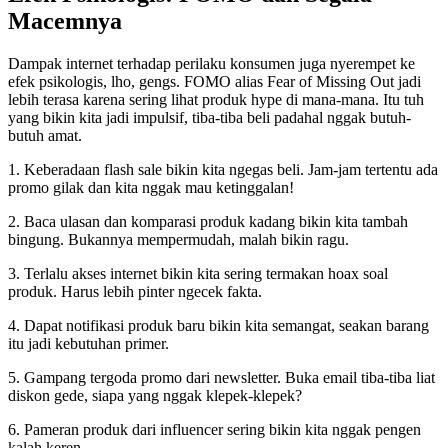
Macemnya
Dampak internet terhadap perilaku konsumen juga nyerempet ke
efek psikologis, lho, gengs. FOMO alias Fear of Missing Out jadi
lebih terasa karena sering lihat produk hype di mana-mana. Itu tuh
yang bikin kita jadi impulsif, tiba-tiba beli padahal nggak butuh-
butuh amat.
1. Keberadaan flash sale bikin kita ngegas beli. Jam-jam tertentu ada
promo gilak dan kita nggak mau ketinggalan!
2. Baca ulasan dan komparasi produk kadang bikin kita tambah
bingung. Bukannya mempermudah, malah bikin ragu.
3. Terlalu akses internet bikin kita sering termakan hoax soal
produk. Harus lebih pinter ngecek fakta.
4. Dapat notifikasi produk baru bikin kita semangat, seakan barang
itu jadi kebutuhan primer.
5. Gampang tergoda promo dari newsletter. Buka email tiba-tiba liat
diskon gede, siapa yang nggak klepek-klepek?
6. Pameran produk dari influencer sering bikin kita nggak pengen
kalah keren.