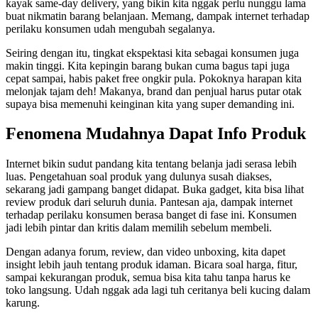
kayak same-day delivery, yang bikin kita nggak perlu nunggu lama
buat nikmatin barang belanjaan. Memang, dampak internet terhadap
perilaku konsumen udah mengubah segalanya.
Seiring dengan itu, tingkat ekspektasi kita sebagai konsumen juga
makin tinggi. Kita kepingin barang bukan cuma bagus tapi juga
cepat sampai, habis paket free ongkir pula. Pokoknya harapan kita
melonjak tajam deh! Makanya, brand dan penjual harus putar otak
supaya bisa memenuhi keinginan kita yang super demanding ini.
Fenomena Mudahnya Dapat Info Produk
Internet bikin sudut pandang kita tentang belanja jadi serasa lebih
luas. Pengetahuan soal produk yang dulunya susah diakses,
sekarang jadi gampang banget didapat. Buka gadget, kita bisa lihat
review produk dari seluruh dunia. Pantesan aja, dampak internet
terhadap perilaku konsumen berasa banget di fase ini. Konsumen
jadi lebih pintar dan kritis dalam memilih sebelum membeli.
Dengan adanya forum, review, dan video unboxing, kita dapet
insight lebih jauh tentang produk idaman. Bicara soal harga, fitur,
sampai kekurangan produk, semua bisa kita tahu tanpa harus ke
toko langsung. Udah nggak ada lagi tuh ceritanya beli kucing dalam
karung.