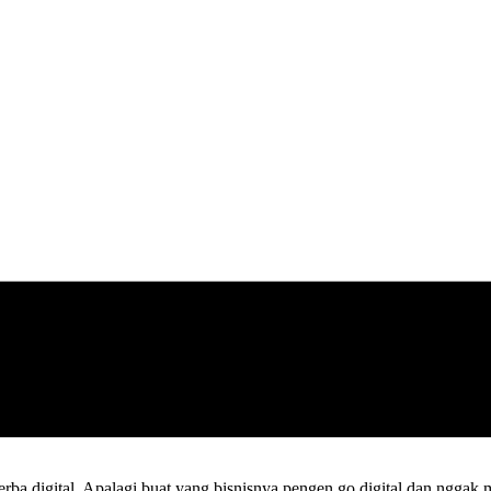
erba digital. Apalagi buat yang bisnisnya pengen go digital dan ngga