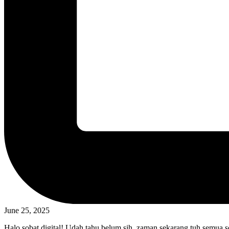
June 25, 2025
Halo sobat digital! Udah tahu belum sih, zaman sekarang tuh semua s