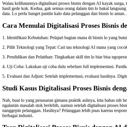
Walau kelihatannya digitalisasi proses bisnis dengan AI kayak surga, t
hasil gede kok. Kedua, gak semua orang dalam tim lo bakal langsung 
data. Lo perlu banget pastiin kalo data pelanggan dan bisnis lo aman.
Cara Memulai Digitalisasi Proses Bisnis d
1. Identifikasi Kebutuhan: Pelajari bagian mana di bisnis lo yang butuh
2. Pilih Teknologi yang Tepat: Cari tau teknologi AI mana yang cocok 
3. Pendidikan dan Pelatihan: Tingkatkan skill tim lo biar bisa ngopera
4. Uji Coba: Lakukan uji coba dulu sebelum full implementasi. Pasti
5. Evaluasi dan Adjust: Setelah implementasi, evaluasi hasilnya. Digi
Studi Kasus Digitalisasi Proses Bisnis den
Nah, buat lo yang penasaran gimana praktik aslinya, kita bahas nih
ngalamin masalah stok berlebih, namun setelah digitalisasi proses bi
nanggepin pelanggan. Hasilnya? Pelanggan lebih puas karena responsn
berbagai industri.