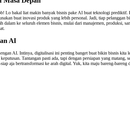
 di Masa Depan
b! Lo bakal liat makin banyak bisnis pake AI buat teknologi prediktif. B
igunakan buat inovasi produk yang lebih personal. Jadi, tiap pelanggan 
ebih dalam ke seluruh elemen bisnis, mulai dari manajemen, produksi, sa
at.
gan AI
ngan AI. Intinya, digitalisasi ini penting banget buat bikin bisnis kita
putusan. Tantangan pasti ada, tapi dengan persiapan yang matang, semu
-siap aja bertransformasi ke arah digital. Yuk, kita maju bareng-bareng 