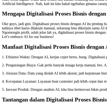
Artificial Intelligence. Nah, kali ini kita bakal ngebahas gimana caran
Mengapa Digitalisasi Proses Bisnis dengan
Oke guys, jadi gini. Digitalisasi proses bisnis dengan AI itu penting
tadinya ribet harus dilakuin manual, sekarang bisa dikerjain sama AI d
Ngomongin profit, udah jelas lah ya, digitalisasi proses bisnis dengan
Let’s embrace AI for our business!
Manfaat Digitalisasi Proses Bisnis dengan 
1. Efisiensi Waktu: Dengan AI, kerjan cepet beres, bung. Digitalisas
2. Pengurangan Biaya: Gak perlu banyak tenaga kerja manual, bro. AI
3. Akurasi Data: Data yang diolah AI lebih akurat, jadi keputusan bisni
4. Kecepatan Layanan: Layanan buat customer jadi lebih cepat dan re
5. Inovasi Produk: Dengan analisis AI, kita bisa berinovasi bikin pro
Tantangan dalam Digitalisasi Proses Bisni