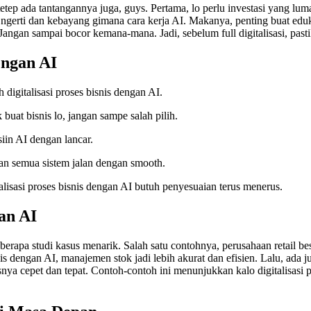
etep ada tantangannya juga, guys. Pertama, lo perlu investasi yang luma
ngerti dan kebayang gimana cara kerja AI. Makanya, penting buat eduka
 Jangan sampai bocor kemana-mana. Jadi, sebelum full digitalisasi, pas
engan AI
 digitalisasi proses bisnis dengan AI.
buat bisnis lo, jangan sampe salah pilih.
siin AI dengan lancar.
kan semua sistem jalan dengan smooth.
talisasi proses bisnis dengan AI butuh penyesuaian terus menerus.
gan AI
 beberapa studi kasus menarik. Salah satu contohnya, perusahaan retai
snis dengan AI, manajemen stok jadi lebih akurat dan efisien. Lalu, ad
ya cepet dan tepat. Contoh-contoh ini menunjukkan kalo digitalisasi p