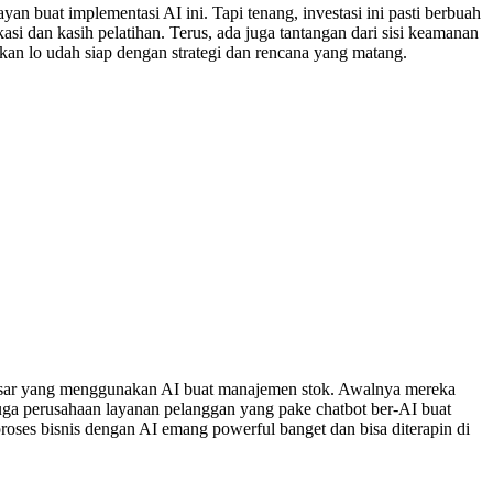
yan buat implementasi AI ini. Tapi tenang, investasi ini pasti berbuah
si dan kasih pelatihan. Terus, ada juga tantangan dari sisi keamanan
tikan lo udah siap dengan strategi dan rencana yang matang.
l besar yang menggunakan AI buat manajemen stok. Awalnya mereka
a juga perusahaan layanan pelanggan yang pake chatbot ber-AI buat
roses bisnis dengan AI emang powerful banget dan bisa diterapin di