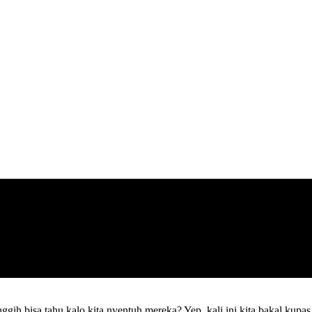
ggih bisa tahu kalo kita nyentuh mereka? Yep, kali ini kita bakal kupas