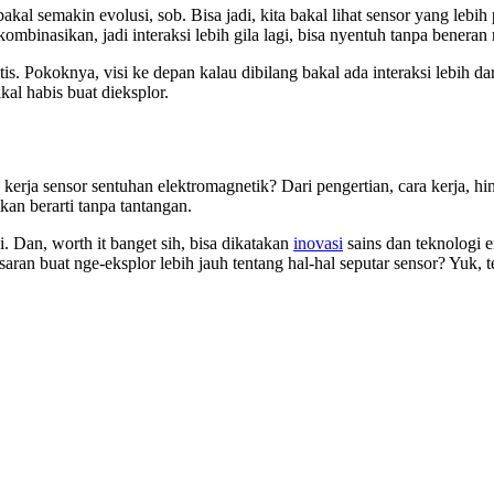
al semakin evolusi, sob. Bisa jadi, kita bakal lihat sensor yang lebi
mbinasikan, jadi interaksi lebih gila lagi, bisa nyentuh tanpa beneran
. Pokoknya, visi ke depan kalau dibilang bakal ada interaksi lebih dari
al habis buat dieksplor.
rja sensor sentuhan elektromagnetik? Dari pengertian, cara kerja, hing
kan berarti tanpa tantangan.
. Dan, worth it banget sih, bisa dikatakan
inovasi
sains dan teknologi 
ran buat nge-eksplor lebih jauh tentang hal-hal seputar sensor? Yuk, 