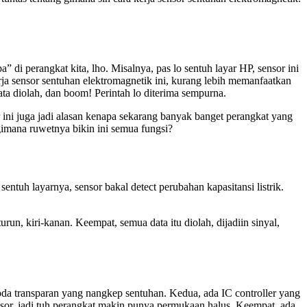
a” di perangkat kita, lho. Misalnya, pas lo sentuh layar HP, sensor ini
kerja sensor sentuhan elektromagnetik ini, kurang lebih memanfaatkan
ata diolah, dan boom! Perintah lo diterima sempurna.
or ini juga jadi alasan kenapa sekarang banyak banget perangkat yang
gimana ruwetnya bikin ini semua fungsi?
sentuh layarnya, sensor bakal detect perubahan kapasitansi listrik.
turun, kiri-kanan. Keempat, semua data itu diolah, dijadiin sinyal,
troda transparan yang nangkep sentuhan. Kedua, ada IC controller yang
sensor, jadi tuh perangkat makin punya permukaan halus. Keempat, ada