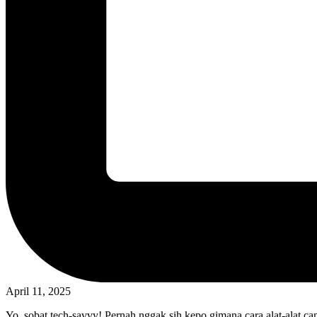
April 11, 2025
Yo, sobat tech-savvy! Pernah nggak sih kepo gimana cara alat-alat can