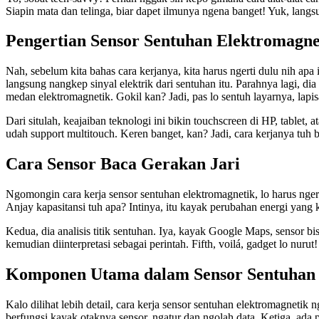
Siapin mata dan telinga, biar dapet ilmunya ngena banget! Yuk, langsu
Pengertian Sensor Sentuhan Elektromagne
Nah, sebelum kita bahas cara kerjanya, kita harus ngerti dulu nih apa i
langsung nangkep sinyal elektrik dari sentuhan itu. Parahnya lagi, di
medan elektromagnetik. Gokil kan? Jadi, pas lo sentuh layarnya, lapi
Dari situlah, keajaiban teknologi ini bikin touchscreen di HP, tablet
udah support multitouch. Keren banget, kan? Jadi, cara kerjanya tuh
Cara Sensor Baca Gerakan Jari
Ngomongin cara kerja sensor sentuhan elektromagnetik, lo harus ngerti 
Anjay kapasitansi tuh apa? Intinya, itu kayak perubahan energi yang k
Kedua, dia analisis titik sentuhan. Iya, kayak Google Maps, sensor bisa
kemudian diinterpretasi sebagai perintah. Fifth, voilá, gadget lo nurut!
Komponen Utama dalam Sensor Sentuhan
Kalo dilihat lebih detail, cara kerja sensor sentuhan elektromagneti
berfungsi kayak otaknya sensor, ngatur dan ngolah data. Ketiga, ada 