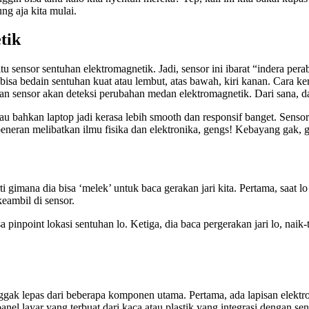
ng aja kita mulai.
tik
tu sensor sentuhan elektromagnetik. Jadi, sensor ini ibarat “indera perab
a bisa bedain sentuhan kuat atau lembut, atas bawah, kiri kanan. Cara 
san sensor akan deteksi perubahan medan elektromagnetik. Dari sana, d
, atau bahkan laptop jadi kerasa lebih smooth dan responsif banget. Sens
 beneran melibatkan ilmu fisika dan elektronika, gengs! Kebayang gak, 
gimana dia bisa ‘melek’ untuk baca gerakan jari kita. Pertama, saat lo 
eambil di sensor.
 pinpoint lokasi sentuhan lo. Ketiga, dia baca pergerakan jari lo, naik-
k nggak lepas dari beberapa komponen utama. Pertama, ada lapisan elek
panel layar yang terbuat dari kaca atau plastik yang integrasi dengan 