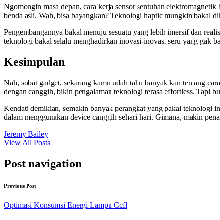
Ngomongin masa depan, cara kerja sensor sentuhan elektromagnetik bak
benda asli. Wah, bisa bayangkan? Teknologi haptic mungkin bakal diko
Pengembangannya bakal menuju sesuatu yang lebih imersif dan realistis
teknologi bakal selalu menghadirkan inovasi-inovasi seru yang gak bak
Kesimpulan
Nah, sobat gadget, sekarang kamu udah tahu banyak kan tentang cara ke
dengan canggih, bikin pengalaman teknologi terasa effortless. Tapi bu
Kendati demikian, semakin banyak perangkat yang pakai teknologi ini
dalam menggunakan device canggih sehari-hari. Gimana, makin penasa
Jeremy Bailey
View All Posts
Post navigation
Previous Post
Optimasi Konsumsi Energi Lampu Ccfl