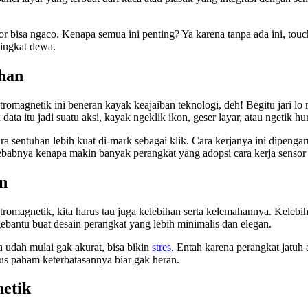
sor bisa ngaco. Kenapa semua ini penting? Ya karena tanpa ada ini, touc
tingkat dewa.
uhan
tromagnetik ini beneran kayak keajaiban teknologi, deh! Begitu jari lo m
 data itu jadi suatu aksi, kayak ngeklik ikon, geser layar, atau ngetik hu
a sentuhan lebih kuat di-mark sebagai klik. Cara kerjanya ini dipengaruh
itu sebabnya kenapa makin banyak perangkat yang adopsi cara kerja senso
n
omagnetik, kita harus tau juga kelebihan serta kelemahannya. Kelebihan
ngebantu buat desain perangkat yang lebih minimalis dan elegan.
a udah mulai gak akurat, bisa bikin
stres
. Entah karena perangkat jatuh 
rus paham keterbatasannya biar gak heran.
etik