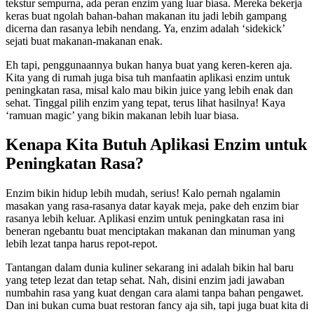
tekstur sempurna, ada peran enzim yang luar biasa. Mereka bekerja
keras buat ngolah bahan-bahan makanan itu jadi lebih gampang
dicerna dan rasanya lebih nendang. Ya, enzim adalah ‘sidekick’
sejati buat makanan-makanan enak.
Eh tapi, penggunaannya bukan hanya buat yang keren-keren aja.
Kita yang di rumah juga bisa tuh manfaatin aplikasi enzim untuk
peningkatan rasa, misal kalo mau bikin juice yang lebih enak dan
sehat. Tinggal pilih enzim yang tepat, terus lihat hasilnya! Kaya
‘ramuan magic’ yang bikin makanan lebih luar biasa.
Kenapa Kita Butuh Aplikasi Enzim untuk
Peningkatan Rasa?
Enzim bikin hidup lebih mudah, serius! Kalo pernah ngalamin
masakan yang rasa-rasanya datar kayak meja, pake deh enzim biar
rasanya lebih keluar. Aplikasi enzim untuk peningkatan rasa ini
beneran ngebantu buat menciptakan makanan dan minuman yang
lebih lezat tanpa harus repot-repot.
Tantangan dalam dunia kuliner sekarang ini adalah bikin hal baru
yang tetep lezat dan tetap sehat. Nah, disini enzim jadi jawaban
numbahin rasa yang kuat dengan cara alami tanpa bahan pengawet.
Dan ini bukan cuma buat restoran fancy aja sih, tapi juga buat kita di